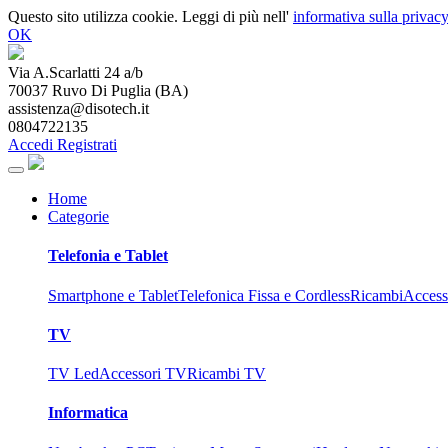
Questo sito utilizza cookie. Leggi di più nell'
informativa sulla privacy
OK
Via A.Scarlatti 24 a/b
70037
Ruvo Di Puglia
(
BA
)
assistenza@disotech.it
0804722135
Accedi
Registrati
Home
Categorie
Telefonia e Tablet
Smartphone e Tablet
Telefonica Fissa e Cordless
Ricambi
Access
TV
TV Led
Accessori TV
Ricambi TV
Informatica