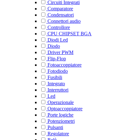
Circuiti Integrati
Comparatore
Condensatori
Connettori audio
Controllore
CPU CHIPSET BGA
Diodi Led
Diodo
Driver PWM
Flip-Flop
Fotoaccoppiatore
Fotodiodo
Fusibili
Integrato
Interruttori
Led
Operazionale
Optoaccoppiatore
Porte logiche
Potenziometri
Pulsanti
Regolatore
Relè