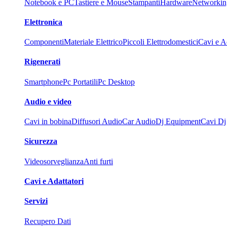
Notebook e PC
Tastiere e Mouse
Stampanti
Hardware
Networkin
Elettronica
Componenti
Materiale Elettrico
Piccoli Elettrodomestici
Cavi e Ad
Rigenerati
Smartphone
Pc Portatili
Pc Desktop
Audio e video
Cavi in bobina
Diffusori Audio
Car Audio
Dj Equipment
Cavi Dj
Sicurezza
Videosorveglianza
Anti furti
Cavi e Adattatori
Servizi
Recupero Dati