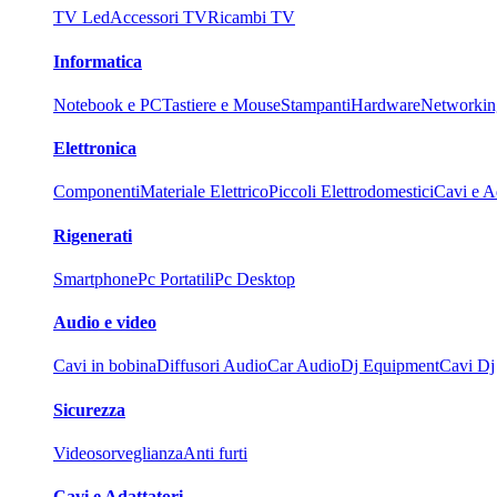
TV Led
Accessori TV
Ricambi TV
Informatica
Notebook e PC
Tastiere e Mouse
Stampanti
Hardware
Networkin
Elettronica
Componenti
Materiale Elettrico
Piccoli Elettrodomestici
Cavi e Ad
Rigenerati
Smartphone
Pc Portatili
Pc Desktop
Audio e video
Cavi in bobina
Diffusori Audio
Car Audio
Dj Equipment
Cavi Dj
Sicurezza
Videosorveglianza
Anti furti
Cavi e Adattatori