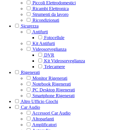
Piccoli Elettrodomestici
Ricambi Elettronica
Strumenti da lavoro
Ricondizionati
Sicurezza
Antifurti
Fotocellule
Kit Antifurti
Videosorveglianza
DVR
Kit Videosorveglianza
Telecamere
Rigenerati
Monitor Rigenerati
Notebook Rigenerati
PC Desktop Rigenerati
Smartphone Rigenerati
Altro Ufficio Giochi
Car Audio
Accessori Car Audio
Altoparlanti
Amplificatori