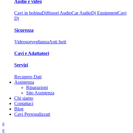
Audio e video
Cavi in bobina
Diffusori Audio
Car Audio
Dj Equipment
Cavi
Dj
Sicurezza
Videosorveglianza
Anti furti
Cavi e Adattatori
Servizi
Recupero Dati
Assistenza
Riparazioni
Sito Assistenza
Chi siamo
Contattaci
Blog
Cavi Personalizzati
0
0