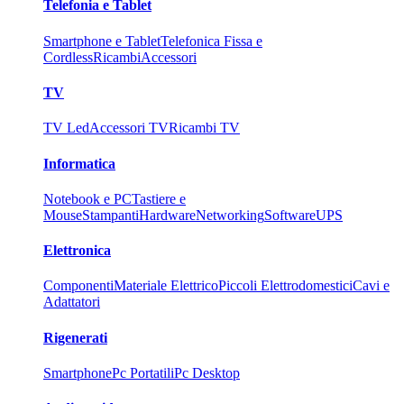
Telefonia e Tablet
Smartphone e Tablet
Telefonica Fissa e
Cordless
Ricambi
Accessori
TV
TV Led
Accessori TV
Ricambi TV
Informatica
Notebook e PC
Tastiere e
Mouse
Stampanti
Hardware
Networking
Software
UPS
Elettronica
Componenti
Materiale Elettrico
Piccoli Elettrodomestici
Cavi e
Adattatori
Rigenerati
Smartphone
Pc Portatili
Pc Desktop