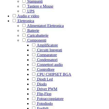
Stampanti
Tastiere e Mouse
UPS
Audio e video
Elettronica
Alimentatori Elettronica
Batterie
Caricabatterie
Componenti
Amplificatore
Circuiti Integrati
Comparatore
Condensatori
Connettori audio
Controllore
CPU CHIPSET BGA
Diodi Led
Diodo
Driver PWM
Flip-Flop
Fotoaccoppiatore
Fotodiodo
Fusibili