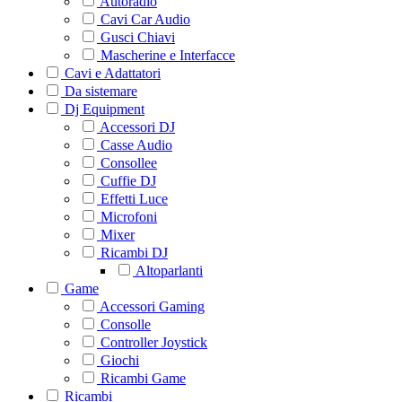
Autoradio
Cavi Car Audio
Gusci Chiavi
Mascherine e Interfacce
Cavi e Adattatori
Da sistemare
Dj Equipment
Accessori DJ
Casse Audio
Consollee
Cuffie DJ
Effetti Luce
Microfoni
Mixer
Ricambi DJ
Altoparlanti
Game
Accessori Gaming
Consolle
Controller Joystick
Giochi
Ricambi Game
Ricambi