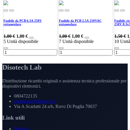
Fusibile da PCB 6.3A 250V
Fusibile da PCB 2.5A 250VAC
Fusibile ci
rettangolare
rettangolare
250V 8.3x
1,00
€
1,00
€
1,00
€
1,00
€
1,50
€
1
5
Unità disponibile
7
Unità disponibile
10
Unità
Disotech Lab
Distribuzione ricambi originali e assistenza tecnica professionale per
dispositivi elettronici.
0804722135
assistenza@disotech.it
Via A.Scarlatti 24 a/b, Ruvo Di Puglia 70037
Link utili
Negozio