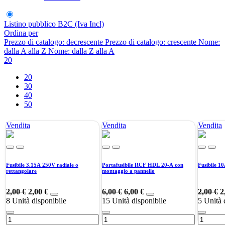
Listino pubblico B2C (Iva Incl)
Ordina per
Prezzo di catalogo: decrescente
Prezzo di catalogo: crescente
Nome:
dalla A alla Z
Nome: dalla Z alla A
20
20
30
40
50
Vendita
Vendita
Vendita
Fusibile 3.15A 250V radiale o
Portafusibile RCF HDL 20-A con
Fusibile 
rettangolare
montaggio a pannello
2,00
€
2,00
€
6,00
€
6,00
€
2,00
€
2
8
Unità disponibile
15
Unità disponibile
5
Unità 