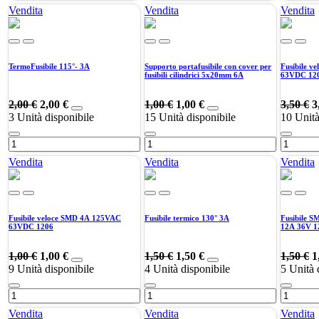
Vendita
Vendita
Vendita
TermoFusibile 115°- 3A
Supporto portafusibile con cover per
Fusibile 
fusibili cilindrici 5x20mm 6A
63VDC 12
2,00
€
2,00
€
1,00
€
1,00
€
3,50
€
3
3
Unità disponibile
15
Unità disponibile
10
Unità
Vendita
Vendita
Vendita
Fusibile veloce SMD 4A 125VAC
Fusibile termico 130° 3A
Fusibile 
63VDC 1206
12A 36V 
1,00
€
1,00
€
1,50
€
1,50
€
1,50
€
1
9
Unità disponibile
4
Unità disponibile
5
Unità 
Vendita
Vendita
Vendita