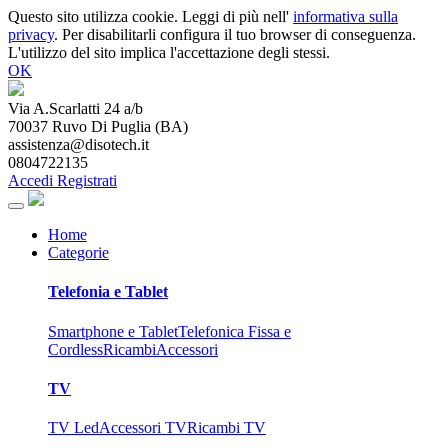
Questo sito utilizza cookie. Leggi di più nell'
informativa sulla
privacy
. Per disabilitarli configura il tuo browser di conseguenza.
L'utilizzo del sito implica l'accettazione degli stessi.
OK
Via A.Scarlatti 24 a/b
70037
Ruvo Di Puglia
(
BA
)
assistenza@disotech.it
0804722135
Accedi
Registrati
Home
Categorie
Telefonia e Tablet
Smartphone e Tablet
Telefonica Fissa e
Cordless
Ricambi
Accessori
TV
TV Led
Accessori TV
Ricambi TV