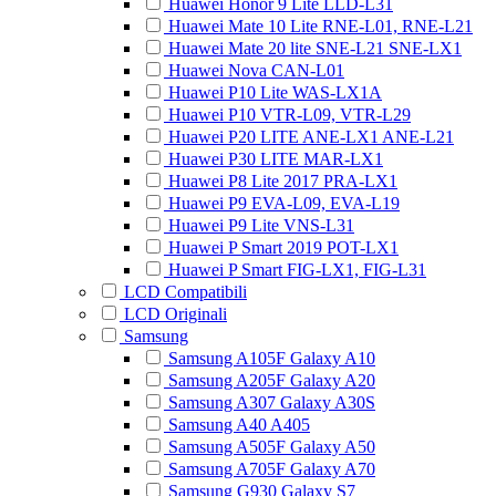
Huawei Honor 9 Lite LLD-L31
Huawei Mate 10 Lite RNE-L01, RNE-L21
Huawei Mate 20 lite SNE-L21 SNE-LX1
Huawei Nova CAN-L01
Huawei P10 Lite WAS-LX1A
Huawei P10 VTR-L09, VTR-L29
Huawei P20 LITE ANE-LX1 ANE-L21
Huawei P30 LITE MAR-LX1
Huawei P8 Lite 2017 PRA-LX1
Huawei P9 EVA-L09, EVA-L19
Huawei P9 Lite VNS-L31
Huawei P Smart 2019 POT-LX1
Huawei P Smart FIG-LX1, FIG-L31
LCD Compatibili
LCD Originali
Samsung
Samsung A105F Galaxy A10
Samsung A205F Galaxy A20
Samsung A307 Galaxy A30S
Samsung A40 A405
Samsung A505F Galaxy A50
Samsung A705F Galaxy A70
Samsung G930 Galaxy S7