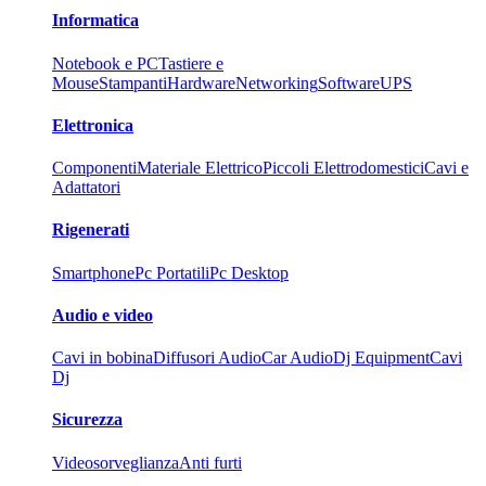
Informatica
Notebook e PC
Tastiere e
Mouse
Stampanti
Hardware
Networking
Software
UPS
Elettronica
Componenti
Materiale Elettrico
Piccoli Elettrodomestici
Cavi e
Adattatori
Rigenerati
Smartphone
Pc Portatili
Pc Desktop
Audio e video
Cavi in bobina
Diffusori Audio
Car Audio
Dj Equipment
Cavi
Dj
Sicurezza
Videosorveglianza
Anti furti