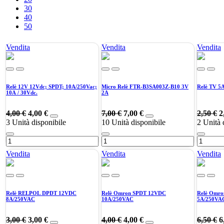
30
40
50
Vendita
Vendita
Vendita
Relè 12V 12Vdc; SPDT; 10A/250Vac;
Micro Relè FTR-B3SA003Z-B10 3V
Relè TV 5A
10A / 30Vdc.
2A
4,00
€
4,00
€
7,00
€
7,00
€
2,50
€
2
3
Unità disponibile
10
Unità disponibile
2
Unità 
Vendita
Vendita
Vendita
Relè RELPOL DPDT 12VDC
Relè Omron SPDT 12VDC
Relè Omr
8A/250VAC
10A/250VAC
5A/250VA
3,00
€
3,00
€
4,00
€
4,00
€
6,50
€
6