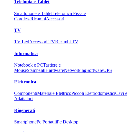
Telefonia e Tablet
Smartphone e Tablet
Telefonica Fissa e
Cordless
Ricambi
Accessori
TV
TV Led
Accessori TV
Ricambi TV
Informatica
Notebook e PC
Tastiere e
Mouse
Stampanti
Hardware
Networking
Software
UPS
Elettronica
Componenti
Materiale Elettrico
Piccoli Elettrodomestici
Cavi e
Adattatori
Rigenerati
Smartphone
Pc Portatili
Pc Desktop