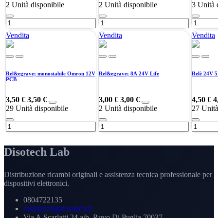
2
Unità disponibile
2
Unità disponibile
3
Unità 
Vendita
Vendita
Vendita
Rel&egrave; monostabile Omron 12V
Rel&egrave; 8A 24V Life
Relè 24V 
PCB
3,50
€
3,50
€
3,00
€
3,00
€
4,50
€
4
29
Unità disponibile
2
Unità disponibile
27
Unità
Disotech Lab
Distribuzione ricambi originali e assistenza tecnica professionale per
dispositivi elettronici.
0804722135
assistenza@disotech.it
Via A.Scarlatti 24 a/b, Ruvo Di Puglia 70037