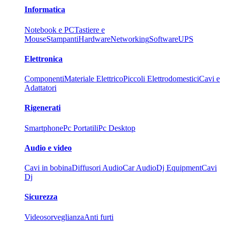
Informatica
Notebook e PC
Tastiere e
Mouse
Stampanti
Hardware
Networking
Software
UPS
Elettronica
Componenti
Materiale Elettrico
Piccoli Elettrodomestici
Cavi e
Adattatori
Rigenerati
Smartphone
Pc Portatili
Pc Desktop
Audio e video
Cavi in bobina
Diffusori Audio
Car Audio
Dj Equipment
Cavi
Dj
Sicurezza
Videosorveglianza
Anti furti