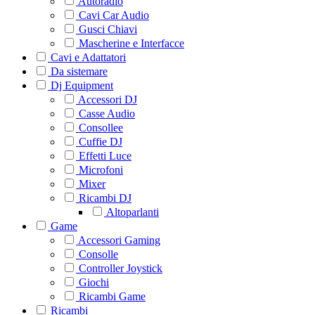
Autoradio
Cavi Car Audio
Gusci Chiavi
Mascherine e Interfacce
Cavi e Adattatori
Da sistemare
Dj Equipment
Accessori DJ
Casse Audio
Consollee
Cuffie DJ
Effetti Luce
Microfoni
Mixer
Ricambi DJ
Altoparlanti
Game
Accessori Gaming
Consolle
Controller Joystick
Giochi
Ricambi Game
Ricambi