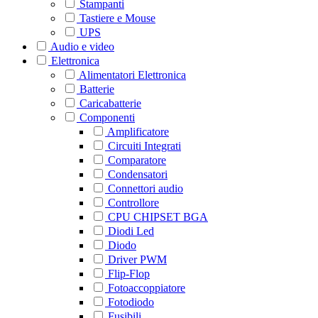
Stampanti
Tastiere e Mouse
UPS
Audio e video
Elettronica
Alimentatori Elettronica
Batterie
Caricabatterie
Componenti
Amplificatore
Circuiti Integrati
Comparatore
Condensatori
Connettori audio
Controllore
CPU CHIPSET BGA
Diodi Led
Diodo
Driver PWM
Flip-Flop
Fotoaccoppiatore
Fotodiodo
Fusibili