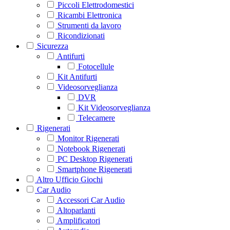
Piccoli Elettrodomestici
Ricambi Elettronica
Strumenti da lavoro
Ricondizionati
Sicurezza
Antifurti
Fotocellule
Kit Antifurti
Videosorveglianza
DVR
Kit Videosorveglianza
Telecamere
Rigenerati
Monitor Rigenerati
Notebook Rigenerati
PC Desktop Rigenerati
Smartphone Rigenerati
Altro Ufficio Giochi
Car Audio
Accessori Car Audio
Altoparlanti
Amplificatori