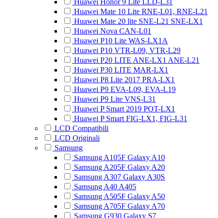
Huawei Honor 9 Lite LLD-L31
Huawei Mate 10 Lite RNE-L01, RNE-L21
Huawei Mate 20 lite SNE-L21 SNE-LX1
Huawei Nova CAN-L01
Huawei P10 Lite WAS-LX1A
Huawei P10 VTR-L09, VTR-L29
Huawei P20 LITE ANE-LX1 ANE-L21
Huawei P30 LITE MAR-LX1
Huawei P8 Lite 2017 PRA-LX1
Huawei P9 EVA-L09, EVA-L19
Huawei P9 Lite VNS-L31
Huawei P Smart 2019 POT-LX1
Huawei P Smart FIG-LX1, FIG-L31
LCD Compatibili
LCD Originali
Samsung
Samsung A105F Galaxy A10
Samsung A205F Galaxy A20
Samsung A307 Galaxy A30S
Samsung A40 A405
Samsung A505F Galaxy A50
Samsung A705F Galaxy A70
Samsung G930 Galaxy S7