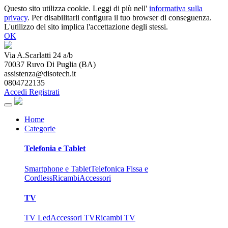
Questo sito utilizza cookie. Leggi di più nell'
informativa sulla
privacy
. Per disabilitarli configura il tuo browser di conseguenza.
L'utilizzo del sito implica l'accettazione degli stessi.
OK
Via A.Scarlatti 24 a/b
70037
Ruvo Di Puglia
(
BA
)
assistenza@disotech.it
0804722135
Accedi
Registrati
Home
Categorie
Telefonia e Tablet
Smartphone e Tablet
Telefonica Fissa e
Cordless
Ricambi
Accessori
TV
TV Led
Accessori TV
Ricambi TV