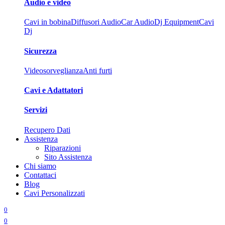
Audio e video
Cavi in bobina
Diffusori Audio
Car Audio
Dj Equipment
Cavi
Dj
Sicurezza
Videosorveglianza
Anti furti
Cavi e Adattatori
Servizi
Recupero Dati
Assistenza
Riparazioni
Sito Assistenza
Chi siamo
Contattaci
Blog
Cavi Personalizzati
0
0