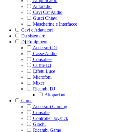
Amplificatori
Autoradio
Cavi Car Audio
Gusci Chiavi
Mascherine e Interfacce
Cavi e Adattatori
Da sistemare
Dj Equipment
Accessori DJ
Casse Audio
Consollee
Cuffie DJ
Effetti Luce
Microfoni
Mixer
Ricambi DJ
Altoparlanti
Game
Accessori Gaming
Consolle
Controller Joystick
Giochi
Ricambi Game