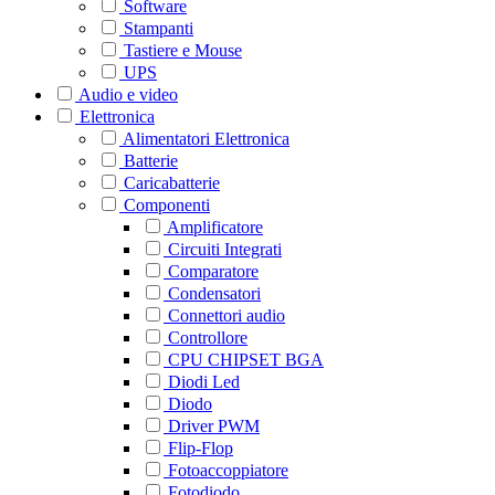
Software
Stampanti
Tastiere e Mouse
UPS
Audio e video
Elettronica
Alimentatori Elettronica
Batterie
Caricabatterie
Componenti
Amplificatore
Circuiti Integrati
Comparatore
Condensatori
Connettori audio
Controllore
CPU CHIPSET BGA
Diodi Led
Diodo
Driver PWM
Flip-Flop
Fotoaccoppiatore
Fotodiodo