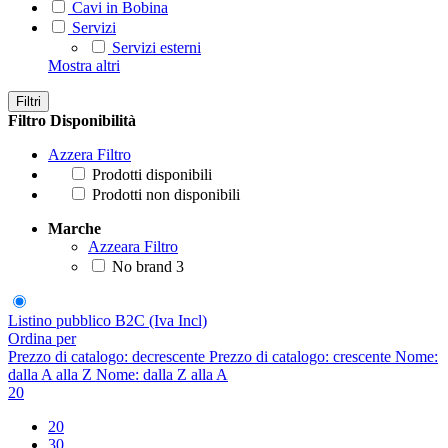
Cavi in Bobina
Servizi
Servizi esterni
Mostra altri
Filtri
Filtro Disponibilità
Azzera Filtro
Prodotti disponibili
Prodotti non disponibili
Marche
Azzeara Filtro
No brand
3
Listino pubblico B2C (Iva Incl)
Ordina per
Prezzo di catalogo: decrescente
Prezzo di catalogo: crescente
Nome:
dalla A alla Z
Nome: dalla Z alla A
20
20
30