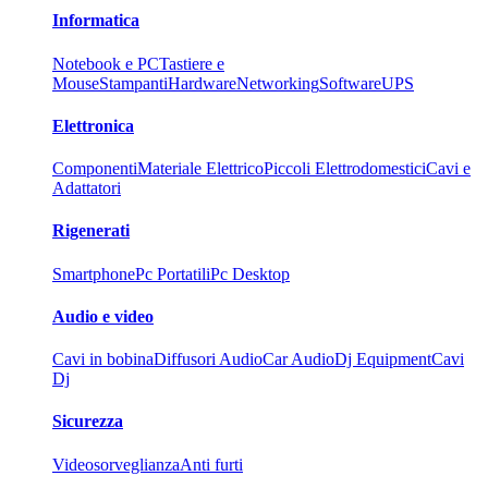
Informatica
Notebook e PC
Tastiere e
Mouse
Stampanti
Hardware
Networking
Software
UPS
Elettronica
Componenti
Materiale Elettrico
Piccoli Elettrodomestici
Cavi e
Adattatori
Rigenerati
Smartphone
Pc Portatili
Pc Desktop
Audio e video
Cavi in bobina
Diffusori Audio
Car Audio
Dj Equipment
Cavi
Dj
Sicurezza
Videosorveglianza
Anti furti