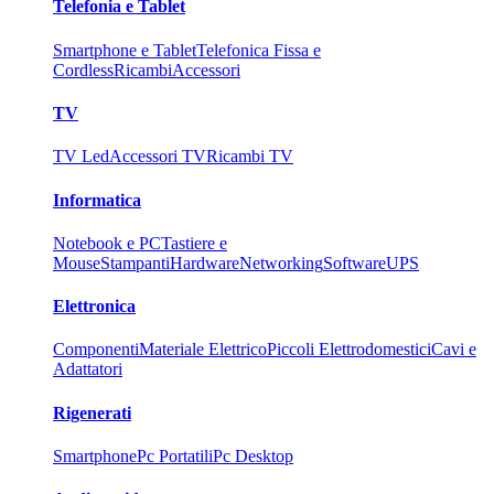
Telefonia e Tablet
Smartphone e Tablet
Telefonica Fissa e
Cordless
Ricambi
Accessori
TV
TV Led
Accessori TV
Ricambi TV
Informatica
Notebook e PC
Tastiere e
Mouse
Stampanti
Hardware
Networking
Software
UPS
Elettronica
Componenti
Materiale Elettrico
Piccoli Elettrodomestici
Cavi e
Adattatori
Rigenerati
Smartphone
Pc Portatili
Pc Desktop