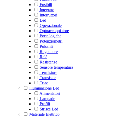
Fusibili
Integrato
Interruttori
Led
Operazionale
Optoaccoppiatore
Porte logiche
Potenziometri
Pulsanti
Regolatore
Relè
Resistenze
Sensore temperatura
Termistore
Transistor
Triac
Illuminazione Led
Alimentatori
Lampade
Profili
Strisce Led
Materiale Elettrico