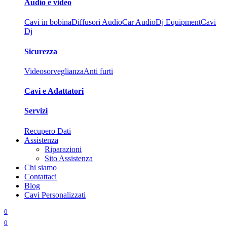
Audio e video
Cavi in bobina
Diffusori Audio
Car Audio
Dj Equipment
Cavi
Dj
Sicurezza
Videosorveglianza
Anti furti
Cavi e Adattatori
Servizi
Recupero Dati
Assistenza
Riparazioni
Sito Assistenza
Chi siamo
Contattaci
Blog
Cavi Personalizzati
0
0