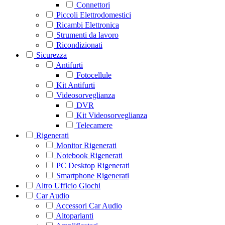
Connettori
Piccoli Elettrodomestici
Ricambi Elettronica
Strumenti da lavoro
Ricondizionati
Sicurezza
Antifurti
Fotocellule
Kit Antifurti
Videosorveglianza
DVR
Kit Videosorveglianza
Telecamere
Rigenerati
Monitor Rigenerati
Notebook Rigenerati
PC Desktop Rigenerati
Smartphone Rigenerati
Altro Ufficio Giochi
Car Audio
Accessori Car Audio
Altoparlanti