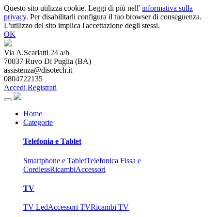
Questo sito utilizza cookie. Leggi di più nell'
informativa sulla
privacy
. Per disabilitarli configura il tuo browser di conseguenza.
L'utilizzo del sito implica l'accettazione degli stessi.
OK
Via A.Scarlatti 24 a/b
70037
Ruvo Di Puglia
(
BA
)
assistenza@disotech.it
0804722135
Accedi
Registrati
Home
Categorie
Telefonia e Tablet
Smartphone e Tablet
Telefonica Fissa e
Cordless
Ricambi
Accessori
TV
TV Led
Accessori TV
Ricambi TV