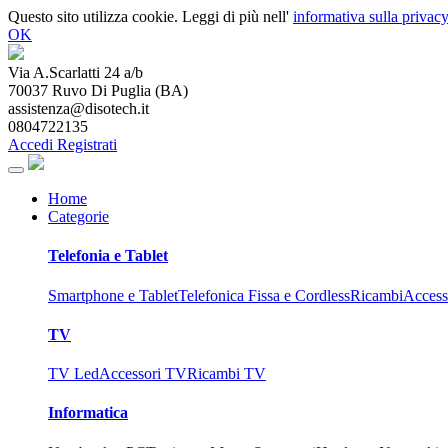
Questo sito utilizza cookie. Leggi di più nell'
informativa sulla privacy
OK
Via A.Scarlatti 24 a/b
70037
Ruvo Di Puglia
(
BA
)
assistenza@disotech.it
0804722135
Accedi
Registrati
Home
Categorie
Telefonia e Tablet
Smartphone e Tablet
Telefonica Fissa e Cordless
Ricambi
Access
TV
TV Led
Accessori TV
Ricambi TV
Informatica