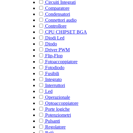
Circuiti Integrati
Comparatore
Condensatori
Connettori audio
Controllore
CPU CHIPSET BGA
Diodi Led
Diodo
Driver PWM
Flip-Flop
Fotoaccoppiatore
Fotodiodo
Fusibili
Integrato
Interruttori
Led
Operazionale
Optoaccoppiatore
Porte logiche
Potenziometri
Pulsanti
Regolatore
Relè