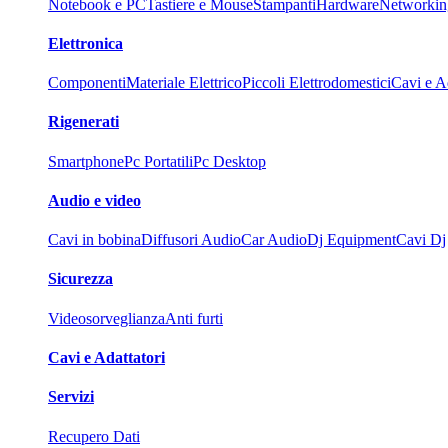
Notebook e PC
Tastiere e Mouse
Stampanti
Hardware
Networkin
Elettronica
Componenti
Materiale Elettrico
Piccoli Elettrodomestici
Cavi e Ad
Rigenerati
Smartphone
Pc Portatili
Pc Desktop
Audio e video
Cavi in bobina
Diffusori Audio
Car Audio
Dj Equipment
Cavi Dj
Sicurezza
Videosorveglianza
Anti furti
Cavi e Adattatori
Servizi
Recupero Dati