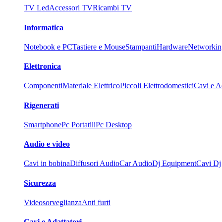
TV Led
Accessori TV
Ricambi TV
Informatica
Notebook e PC
Tastiere e Mouse
Stampanti
Hardware
Networkin
Elettronica
Componenti
Materiale Elettrico
Piccoli Elettrodomestici
Cavi e Ad
Rigenerati
Smartphone
Pc Portatili
Pc Desktop
Audio e video
Cavi in bobina
Diffusori Audio
Car Audio
Dj Equipment
Cavi Dj
Sicurezza
Videosorveglianza
Anti furti
Cavi e Adattatori