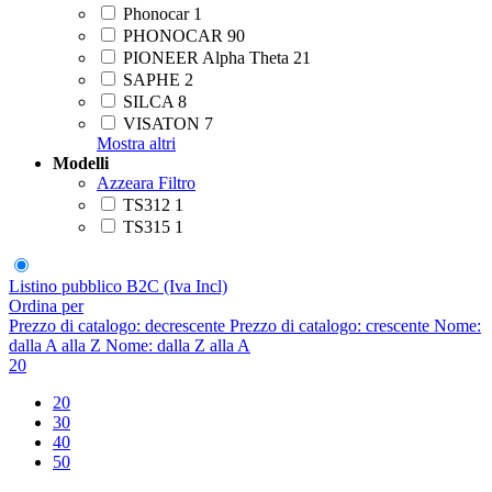
Phonocar
1
PHONOCAR
90
PIONEER Alpha Theta
21
SAPHE
2
SILCA
8
VISATON
7
Mostra altri
Modelli
Azzeara Filtro
TS312
1
TS315
1
Listino pubblico B2C (Iva Incl)
Ordina per
Prezzo di catalogo: decrescente
Prezzo di catalogo: crescente
Nome:
dalla A alla Z
Nome: dalla Z alla A
20
20
30
40
50