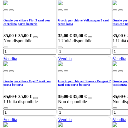
Guscio per chiave Fiat 3 tasti con
Guscio per chiave Volkswagen 3 tasti
Guscio per
carrellino porta batteria
senza lama
tasti con p
35,00
€
35,00
€
35,00
€
35,00
€
35,00
€
Non disponibile
1
Unità disponibile
1
Unità 
Vendita
Vendita
Vendita
Guscio per chiave Opel 2 tasti con
Guscio per chiave Citroen e Peugeot 2
Guscio per
porta batteria
tasti con porta batteria
tasti senza
35,00
€
35,00
€
35,00
€
35,00
€
35,00
€
1
Unità disponibile
Non disponibile
Non disp
Vendita
Vendita
Vendita