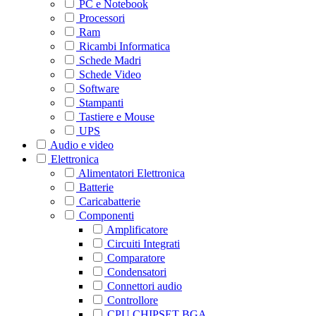
PC e Notebook
Processori
Ram
Ricambi Informatica
Schede Madri
Schede Video
Software
Stampanti
Tastiere e Mouse
UPS
Audio e video
Elettronica
Alimentatori Elettronica
Batterie
Caricabatterie
Componenti
Amplificatore
Circuiti Integrati
Comparatore
Condensatori
Connettori audio
Controllore
CPU CHIPSET BGA