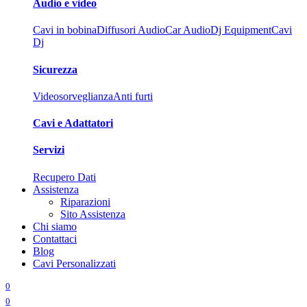
Audio e video
Cavi in bobina
Diffusori Audio
Car Audio
Dj Equipment
Cavi
Dj
Sicurezza
Videosorveglianza
Anti furti
Cavi e Adattatori
Servizi
Recupero Dati
Assistenza
Riparazioni
Sito Assistenza
Chi siamo
Contattaci
Blog
Cavi Personalizzati
0
0