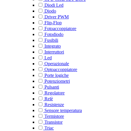
Diodi Led
Diodo
Driver PWM
Flip-Flop
Fotoaccoppiatore
Fotodiodo
Fusibili
Integrato
Interruttori
Led
Operazionale
Optoaccoppiatore
Porte logiche
Potenziometri
Pulsanti
Regolatore
Relè
Resistenze
Sensore temperatura
Termistore
Transistor
Triac