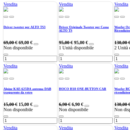
Vendita
Vendita
Vendita
Driver tweeter per ALTO TS3
Driver Originale Tweeter per Cassa
Woofer Or
ALTO TS
Ricondizio
69,00
€
69,00
€
95,00
€
95,00
€
130,00
Non disponibile
1
Unità disponibile
2
Unità 
Vendita
Vendita
Vendita
Alpine KAE-625DA antenna DAB
HOCO H18 ONE-BUTTON CAR
Woofer RC
trasparente da vetro
ricondizio
15,00
€
15,00
€
6,90
€
6,90
€
130,00
Non disponibile
Non disponibile
Non disp
Vendita
Vendita
Vendita