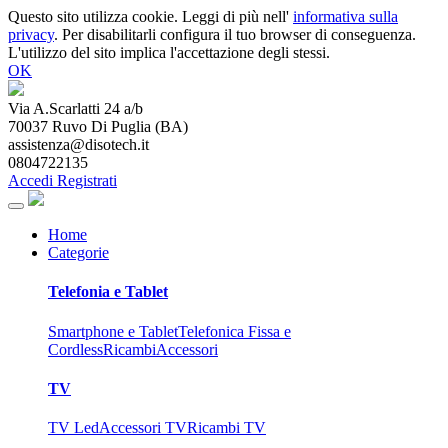
Questo sito utilizza cookie. Leggi di più nell'
informativa sulla
privacy
. Per disabilitarli configura il tuo browser di conseguenza.
L'utilizzo del sito implica l'accettazione degli stessi.
OK
Via A.Scarlatti 24 a/b
70037
Ruvo Di Puglia
(
BA
)
assistenza@disotech.it
0804722135
Accedi
Registrati
Home
Categorie
Telefonia e Tablet
Smartphone e Tablet
Telefonica Fissa e
Cordless
Ricambi
Accessori
TV
TV Led
Accessori TV
Ricambi TV