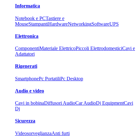
Informatica
Notebook e PC
Tastiere e
Mouse
Stampanti
Hardware
Networking
Software
UPS
Elettronica
Componenti
Materiale Elettrico
Piccoli Elettrodomestici
Cavi e
Adattatori
Rigenerati
Smartphone
Pc Portatili
Pc Desktop
Audio e video
Cavi in bobina
Diffusori Audio
Car Audio
Dj Equipment
Cavi
Dj
Sicurezza
Videosorveglianza
Anti furti