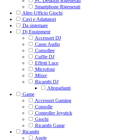
PC Desktop Rigenerati
Smartphone Rigenerati
Altro Ufficio Giochi
Cavi e Adattatori
Da sistemare
Dj Equipment
Accessori DJ
Casse Audio
Consollee
Cuffie DJ
Effetti Luce
Microfoni
Mixer
Ricambi DJ
Altoparlanti
Game
Accessori Gaming
Consolle
Controller Joystick
Giochi
Ricambi Game
Ricambi
Apple