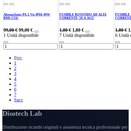
Altoparlante PA 2 Vie IP66 40W
FUSIBILE ROTONDO AD ALTA
FUSIBILE
RMS COL
CORRENTE, 50 A AGU
CORRENTE
99,00
€
99,00
€
1,80
€
1,80
€
1,80
€
1
1
Unità disponibile
7
Unità disponibile
6
Unità 
Prec
1
2
3
4
5
6
7
Succ
Disotech Lab
Distribuzione ricambi originali e assistenza tecnica professionale per