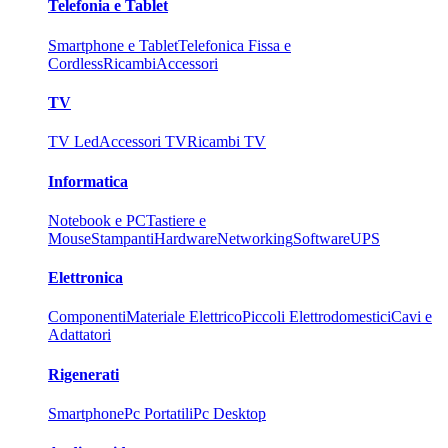
Telefonia e Tablet
Smartphone e Tablet
Telefonica Fissa e
Cordless
Ricambi
Accessori
TV
TV Led
Accessori TV
Ricambi TV
Informatica
Notebook e PC
Tastiere e
Mouse
Stampanti
Hardware
Networking
Software
UPS
Elettronica
Componenti
Materiale Elettrico
Piccoli Elettrodomestici
Cavi e
Adattatori
Rigenerati
Smartphone
Pc Portatili
Pc Desktop