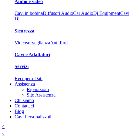
Audio e video
Cavi in bobina
Diffusori Audio
Car Audio
Dj Equipment
Cavi
Dj
Sicurezza
Videosorveglianza
Anti furti
Cavi e Adattatori
Servizi
Recupero Dati
Assistenza
Riparazioni
Sito Assistenza
Chi siamo
Contattaci
Blog
Cavi Personalizzati
0
0