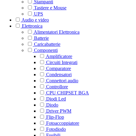
Stampanti
Tastiere e Mouse
UPS
Audio e video
Elettronica
Alimentatori Elettronica
Batterie
Caricabatterie
Componenti
Amplificatore
Circuiti Integrati
Comparatore
Condensatori
Connettori audio
Controllore
CPU CHIPSET BGA
Diodi Led
Diodo
Driver PWM
Flip-Flop
Fotoaccoppiatore
Fotodiodo
Fusibili