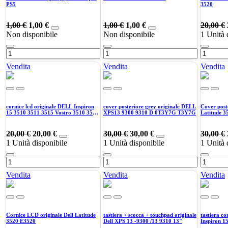
PS5
3520
1,00
€
1,00
€
1,00
€
1,00
€
20,00
€
Non disponibile
Non disponibile
1
Unità 
Vendita
Vendita
Vendita
cornice lcd originale DELL Inspiron
cover posteriore grey originale DELL
Cover post
15 3510 3511 3515 Vostro 3510 3511
XPS13 9300 9310 D 0T3Y7G T3Y7G
Latitude 3
3515
20,00
€
20,00
€
30,00
€
30,00
€
30,00
€
1
Unità disponibile
1
Unità disponibile
1
Unità 
Vendita
Vendita
Vendita
Cornice LCD originale Dell Latitude
tastiera + scocca + touchpad originale
tastiera co
3520 E3520
Dell XPS 13 -9300 /13 9310 13"
Inspiron 1