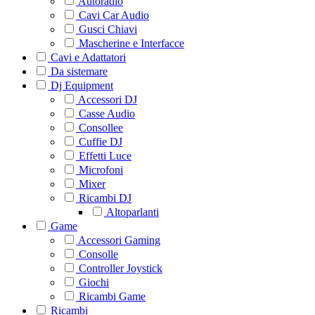
Autoradio
Cavi Car Audio
Gusci Chiavi
Mascherine e Interfacce
Cavi e Adattatori
Da sistemare
Dj Equipment
Accessori DJ
Casse Audio
Consollee
Cuffie DJ
Effetti Luce
Microfoni
Mixer
Ricambi DJ
Altoparlanti
Game
Accessori Gaming
Consolle
Controller Joystick
Giochi
Ricambi Game
Ricambi