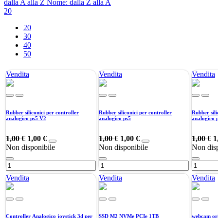
dalla A alla Z
Nome: dalla Z alla A
20
20
30
40
50
Vendita
Vendita
Vendita
Rubber siliconici per controller
Rubber siliconici per controller
Rubber sili
analogico ps5 V2
analogico ps5
analogico 
1,00
€
1,00
€
1,00
€
1,00
€
1,00
€
1
Non disponibile
Non disponibile
Non disp
Vendita
Vendita
Vendita
Controller Analogico joystick 3d per
SSD M2 NVMe PCIe 1TB
webcam ori