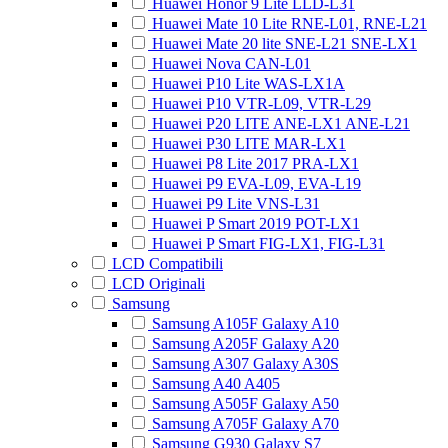
Huawei Honor 9 Lite LLD-L31
Huawei Mate 10 Lite RNE-L01, RNE-L21
Huawei Mate 20 lite SNE-L21 SNE-LX1
Huawei Nova CAN-L01
Huawei P10 Lite WAS-LX1A
Huawei P10 VTR-L09, VTR-L29
Huawei P20 LITE ANE-LX1 ANE-L21
Huawei P30 LITE MAR-LX1
Huawei P8 Lite 2017 PRA-LX1
Huawei P9 EVA-L09, EVA-L19
Huawei P9 Lite VNS-L31
Huawei P Smart 2019 POT-LX1
Huawei P Smart FIG-LX1, FIG-L31
LCD Compatibili
LCD Originali
Samsung
Samsung A105F Galaxy A10
Samsung A205F Galaxy A20
Samsung A307 Galaxy A30S
Samsung A40 A405
Samsung A505F Galaxy A50
Samsung A705F Galaxy A70
Samsung G930 Galaxy S7