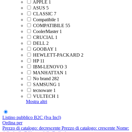
APPLE
1
ASUS
5
CLASSIC
7
Compatibile
1
COMPATIBILE
55
CoolerMaster
1
CRUCIAL
1
DELL
2
GOOBAY
1
HEWLETT-PACKARD
2
HP
11
IBM-LENOVO
3
MANHATTAN
1
No brand
282
SAMSUNG
1
tecnoware
1
VULTECH
1
Mostra altri
Listino pubblico B2C (Iva Incl)
Ordina per
Prezzo di catalogo: decrescente
Prezzo di catalogo: crescente
Nome: