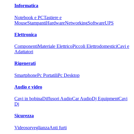
Informatica
Notebook e PC
Tastiere e
Mouse
Stampanti
Hardware
Networking
Software
UPS
Elettronica
Componenti
Materiale Elettrico
Piccoli Elettrodomestici
Cavi e
Adattatori
Rigenerati
Smartphone
Pc Portatili
Pc Desktop
Audio e video
Cavi in bobina
Diffusori Audio
Car Audio
Dj Equipment
Cavi
Dj
Sicurezza
Videosorveglianza
Anti furti