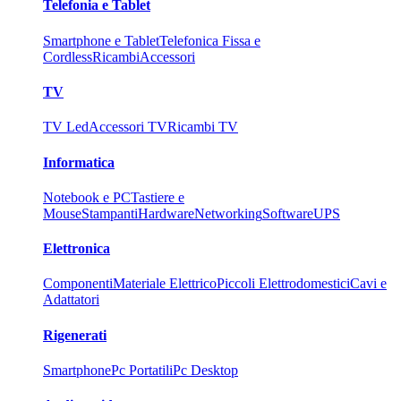
Telefonia e Tablet
Smartphone e Tablet
Telefonica Fissa e
Cordless
Ricambi
Accessori
TV
TV Led
Accessori TV
Ricambi TV
Informatica
Notebook e PC
Tastiere e
Mouse
Stampanti
Hardware
Networking
Software
UPS
Elettronica
Componenti
Materiale Elettrico
Piccoli Elettrodomestici
Cavi e
Adattatori
Rigenerati
Smartphone
Pc Portatili
Pc Desktop