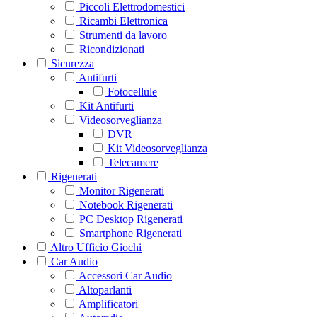
Piccoli Elettrodomestici
Ricambi Elettronica
Strumenti da lavoro
Ricondizionati
Sicurezza
Antifurti
Fotocellule
Kit Antifurti
Videosorveglianza
DVR
Kit Videosorveglianza
Telecamere
Rigenerati
Monitor Rigenerati
Notebook Rigenerati
PC Desktop Rigenerati
Smartphone Rigenerati
Altro Ufficio Giochi
Car Audio
Accessori Car Audio
Altoparlanti
Amplificatori