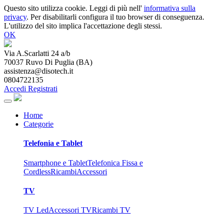
Questo sito utilizza cookie. Leggi di più nell'
informativa sulla
privacy
. Per disabilitarli configura il tuo browser di conseguenza.
L'utilizzo del sito implica l'accettazione degli stessi.
OK
Via A.Scarlatti 24 a/b
70037
Ruvo Di Puglia
(
BA
)
assistenza@disotech.it
0804722135
Accedi
Registrati
Home
Categorie
Telefonia e Tablet
Smartphone e Tablet
Telefonica Fissa e
Cordless
Ricambi
Accessori
TV
TV Led
Accessori TV
Ricambi TV