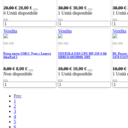
20,00
€
20,00
€
30,00
€
30,00
€
30,00
€
6
Unità disponibile
1
Unità disponibile
1
Unità 
Vendita
Vendita
Vendita
Presa porta USB-C Type-c Lenovo
VENTOLA FAN CPU HP 250 4 fili
DC Power J
IdeaPad 5
XRB531A05H006 XRF
5470 E547
8,00
€
8,00
€
10,00
€
10,00
€
10,00
€
Non disponibile
1
Unità disponibile
1
Unità 
Prec
1
2
3
4
5
6