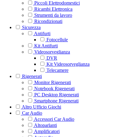
Piccoli Elettrodomestici
Ricambi Elettronica
Strumenti da lavoro
Ricondizionati
Sicurezza
Antifurti
Fotocellule
Kit Antifurti
Videosorveglianza
DVR
Kit Videosorveglianza
Telecamere
Rigenerati
Monitor Rigenerati
Notebook Rigenerati
PC Desktop Rigenerati
Smartphone Rigenerati
Altro Ufficio Giochi
Car Audio
Accessori Car Audio
Altoparlanti
Amplificatori