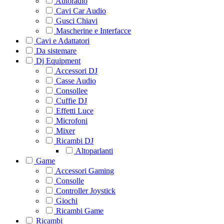
Autoradio
Cavi Car Audio
Gusci Chiavi
Mascherine e Interfacce
Cavi e Adattatori
Da sistemare
Dj Equipment
Accessori DJ
Casse Audio
Consollee
Cuffie DJ
Effetti Luce
Microfoni
Mixer
Ricambi DJ
Altoparlanti
Game
Accessori Gaming
Consolle
Controller Joystick
Giochi
Ricambi Game
Ricambi