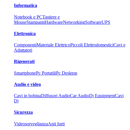
Informatica
Notebook e PC
Tastiere e
Mouse
Stampanti
Hardware
Networking
Software
UPS
Elettronica
Componenti
Materiale Elettrico
Piccoli Elettrodomestici
Cavi e
Adattatori
Rigenerati
Smartphone
Pc Portatili
Pc Desktop
Audio e video
Cavi in bobina
Diffusori Audio
Car Audio
Dj Equipment
Cavi
Dj
Sicurezza
Videosorveglianza
Anti furti