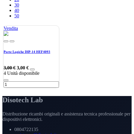
30
40
50
Vendita
Porte Logiche DIP-14 HEF4093
3,00
€
3,00
€
4
Unità disponibile
Disotech Lab
Distribuzione ricambi originali e assistenza tecnica professionale per
dispositivi elettronici.
0804722135