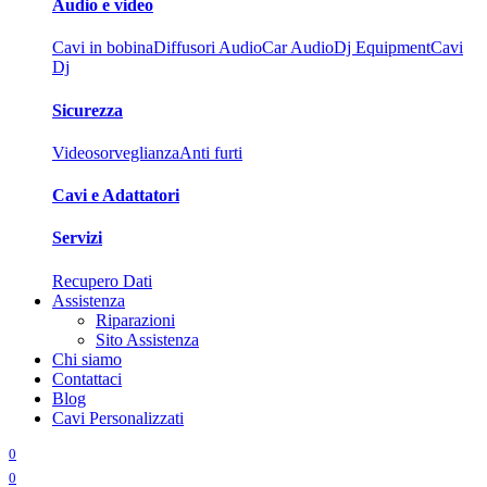
Audio e video
Cavi in bobina
Diffusori Audio
Car Audio
Dj Equipment
Cavi
Dj
Sicurezza
Videosorveglianza
Anti furti
Cavi e Adattatori
Servizi
Recupero Dati
Assistenza
Riparazioni
Sito Assistenza
Chi siamo
Contattaci
Blog
Cavi Personalizzati
0
0