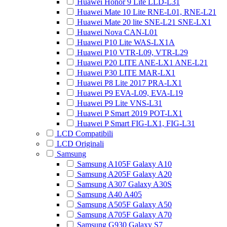
Huawei Honor 9 Lite LLD-L31
Huawei Mate 10 Lite RNE-L01, RNE-L21
Huawei Mate 20 lite SNE-L21 SNE-LX1
Huawei Nova CAN-L01
Huawei P10 Lite WAS-LX1A
Huawei P10 VTR-L09, VTR-L29
Huawei P20 LITE ANE-LX1 ANE-L21
Huawei P30 LITE MAR-LX1
Huawei P8 Lite 2017 PRA-LX1
Huawei P9 EVA-L09, EVA-L19
Huawei P9 Lite VNS-L31
Huawei P Smart 2019 POT-LX1
Huawei P Smart FIG-LX1, FIG-L31
LCD Compatibili
LCD Originali
Samsung
Samsung A105F Galaxy A10
Samsung A205F Galaxy A20
Samsung A307 Galaxy A30S
Samsung A40 A405
Samsung A505F Galaxy A50
Samsung A705F Galaxy A70
Samsung G930 Galaxy S7