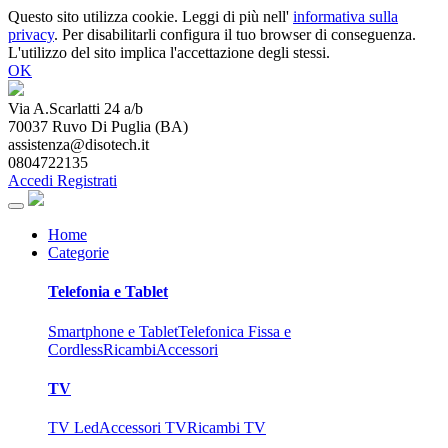
Questo sito utilizza cookie. Leggi di più nell'
informativa sulla
privacy
. Per disabilitarli configura il tuo browser di conseguenza.
L'utilizzo del sito implica l'accettazione degli stessi.
OK
Via A.Scarlatti 24 a/b
70037
Ruvo Di Puglia
(
BA
)
assistenza@disotech.it
0804722135
Accedi
Registrati
Home
Categorie
Telefonia e Tablet
Smartphone e Tablet
Telefonica Fissa e
Cordless
Ricambi
Accessori
TV
TV Led
Accessori TV
Ricambi TV