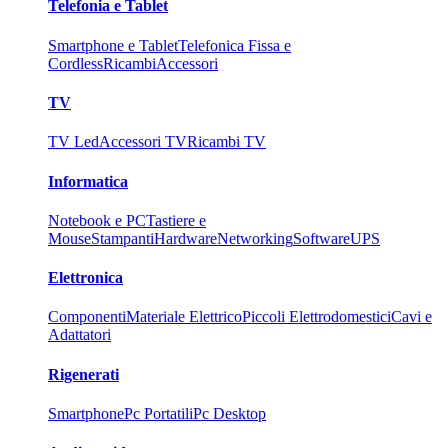
Telefonia e Tablet
Smartphone e Tablet
Telefonica Fissa e
Cordless
Ricambi
Accessori
TV
TV Led
Accessori TV
Ricambi TV
Informatica
Notebook e PC
Tastiere e
Mouse
Stampanti
Hardware
Networking
Software
UPS
Elettronica
Componenti
Materiale Elettrico
Piccoli Elettrodomestici
Cavi e
Adattatori
Rigenerati
Smartphone
Pc Portatili
Pc Desktop