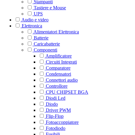
Stampanti
Tastiere e Mouse
UPS
Audio e video
Elettronica
Alimentatori Elettronica
Batterie
Caricabatterie
Componenti
Amplificatore
Circuiti Integrati
Comparatore
Condensatori
Connettori audio
Controllore
CPU CHIPSET BGA
Diodi Led
Diodo
Driver PWM
Flip-Flop
Fotoaccoppiatore
Fotodiodo
Fusibili