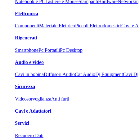
Notebook e PC
Tastiere e Mouse
Stampanti
Hardware
Networkin
Elettronica
Componenti
Materiale Elettrico
Piccoli Elettrodomestici
Cavi e Ad
Rigenerati
Smartphone
Pc Portatili
Pc Desktop
Audio e video
Cavi in bobina
Diffusori Audio
Car Audio
Dj Equipment
Cavi Dj
Sicurezza
Videosorveglianza
Anti furti
Cavi e Adattatori
Servizi
Recupero Dati