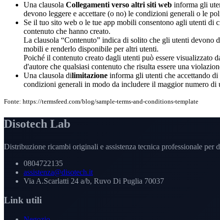
Una clausola
Collegamenti verso altri siti web
informa gli uten
devono leggere e accettare (o no) le condizioni generali o le poli
Se il tuo sito web o le tue app mobili consentono agli utenti di c
contenuto che hanno creato.
La clausola “Contenuto” indica di solito che gli utenti devono d
mobili e renderlo disponibile per altri utenti.
Poiché il contenuto creato dagli utenti può essere visualizzato da 
d'autore che qualsiasi contenuto che risulta essere una violazion
Una clausola di
limitazione
informa gli utenti che accettando di
condizioni generali in modo da includere il maggior numero di us
Fonte: https://termsfeed.com/blog/sample-terms-and-conditions-template
Disotech Lab
Distribuzione ricambi originali e assistenza tecnica professionale per di
0804722135
assistenza@disotech.it
Via A.Scarlatti 24 a/b, Ruvo Di Puglia 70037
Link utili
Negozio