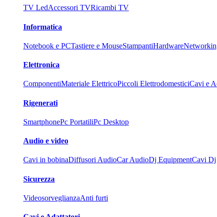
TV Led
Accessori TV
Ricambi TV
Informatica
Notebook e PC
Tastiere e Mouse
Stampanti
Hardware
Networkin
Elettronica
Componenti
Materiale Elettrico
Piccoli Elettrodomestici
Cavi e Ad
Rigenerati
Smartphone
Pc Portatili
Pc Desktop
Audio e video
Cavi in bobina
Diffusori Audio
Car Audio
Dj Equipment
Cavi Dj
Sicurezza
Videosorveglianza
Anti furti
Cavi e Adattatori