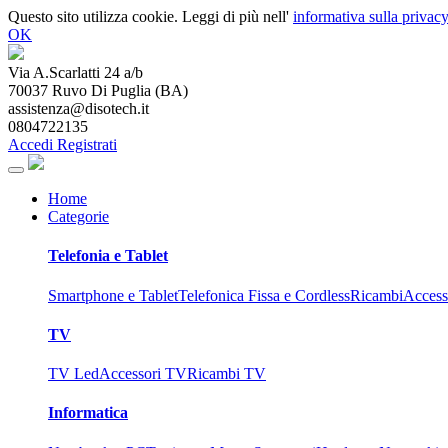
Questo sito utilizza cookie. Leggi di più nell'
informativa sulla privacy
OK
Via A.Scarlatti 24 a/b
70037
Ruvo Di Puglia
(
BA
)
assistenza@disotech.it
0804722135
Accedi
Registrati
Home
Categorie
Telefonia e Tablet
Smartphone e Tablet
Telefonica Fissa e Cordless
Ricambi
Access
TV
TV Led
Accessori TV
Ricambi TV
Informatica