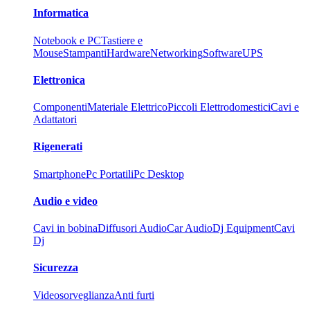
Informatica
Notebook e PC
Tastiere e
Mouse
Stampanti
Hardware
Networking
Software
UPS
Elettronica
Componenti
Materiale Elettrico
Piccoli Elettrodomestici
Cavi e
Adattatori
Rigenerati
Smartphone
Pc Portatili
Pc Desktop
Audio e video
Cavi in bobina
Diffusori Audio
Car Audio
Dj Equipment
Cavi
Dj
Sicurezza
Videosorveglianza
Anti furti