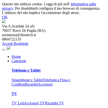
Questo sito utilizza cookie. Leggi di più nell'
informativa sulla
privacy
. Per disabilitarli configura il tuo browser di conseguenza.
L'utilizzo del sito implica l'accettazione degli stessi.
OK
Via A.Scarlatti 24 a/b
70037
Ruvo Di Puglia
(
BA
)
assistenza@disotech.it
0804722135
Accedi
Registrati
Home
Categorie
Telefonia e Tablet
Smartphone e Tablet
Telefonica Fissa e
Cordless
Ricambi
Accessori
TV
TV Led
Accessori TV
Ricambi TV