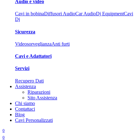
Audio e video
Cavi in bobina
Diffusori Audio
Car Audio
Dj Equipment
Cavi
Dj
Sicurezza
Videosorveglianza
Anti furti
Cavi e Adattatori
Servizi
Recupero Dati
Assistenza
Riparazioni
Sito Assistenza
Chi siamo
Contattaci
Blog
Cavi Personalizzati
0
0