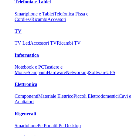
Telefonia e Tablet
Smartphone e Tablet
Telefonica Fissa e
Cordless
Ricambi
Accessori
TV
TV Led
Accessori TV
Ricambi TV
Informatica
Notebook e PC
Tastiere e
Mouse
Stampanti
Hardware
Networking
Software
UPS
Elettronica
Componenti
Materiale Elettrico
Piccoli Elettrodomestici
Cavi e
Adattatori
Rigenerati
Smartphone
Pc Portatili
Pc Desktop