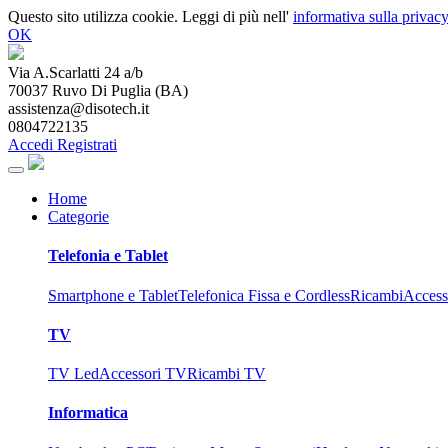
Questo sito utilizza cookie. Leggi di più nell'
informativa sulla privacy
OK
Via A.Scarlatti 24 a/b
70037
Ruvo Di Puglia
(
BA
)
assistenza@disotech.it
0804722135
Accedi
Registrati
Home
Categorie
Telefonia e Tablet
Smartphone e Tablet
Telefonica Fissa e Cordless
Ricambi
Access
TV
TV Led
Accessori TV
Ricambi TV
Informatica