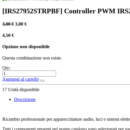
[IRS27952STRPBF] Controller PWM IR
3,00
€
3,00
€
4,50
€
Opzione non disponibile
Questa combinazione non esiste.
Qty:
Aggiungi al carrello
17
Unità disponibile
Descrizione
Ricambio professionale per apparecchiature audio, luci e sistemi elettr
Tutti i componenti presenti nel nostro catalogo sono selezionati per gara