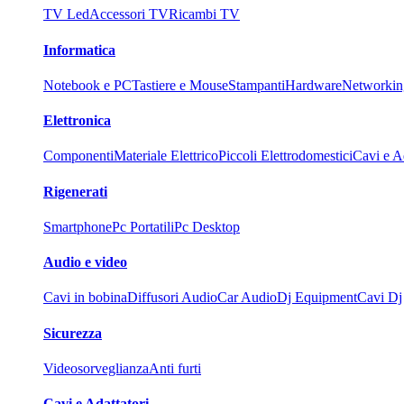
TV Led
Accessori TV
Ricambi TV
Informatica
Notebook e PC
Tastiere e Mouse
Stampanti
Hardware
Networkin
Elettronica
Componenti
Materiale Elettrico
Piccoli Elettrodomestici
Cavi e Ad
Rigenerati
Smartphone
Pc Portatili
Pc Desktop
Audio e video
Cavi in bobina
Diffusori Audio
Car Audio
Dj Equipment
Cavi Dj
Sicurezza
Videosorveglianza
Anti furti
Cavi e Adattatori