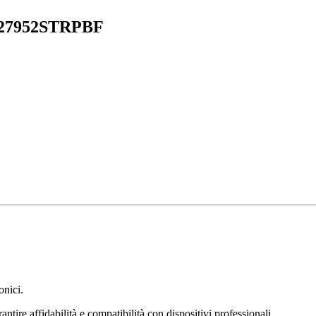
S27952STRPBF
onici.
ntire affidabilità e compatibilità con dispositivi professionali.