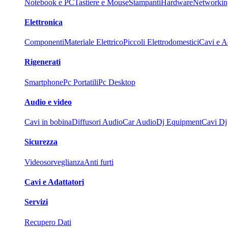
Notebook e PC
Tastiere e Mouse
Stampanti
Hardware
Networkin
Elettronica
Componenti
Materiale Elettrico
Piccoli Elettrodomestici
Cavi e Ad
Rigenerati
Smartphone
Pc Portatili
Pc Desktop
Audio e video
Cavi in bobina
Diffusori Audio
Car Audio
Dj Equipment
Cavi Dj
Sicurezza
Videosorveglianza
Anti furti
Cavi e Adattatori
Servizi
Recupero Dati