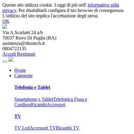
Questo sito utilizza cookie. Leggi di più nell'
informativa sulla
privacy
. Per disabilitarli configura il tuo browser di conseguenza.
L'utilizzo del sito implica l'accettazione degli stessi.
OK
Via A.Scarlatti 24 a/b
70037
Ruvo Di Puglia
(
BA
)
assistenza@disotech.it
0804722135
Accedi
Registrati
Home
Categorie
Telefonia e Tablet
Smartphone e Tablet
Telefonica Fissa e
Cordless
Ricambi
Accessori
TV
TV Led
Accessori TV
Ricambi TV