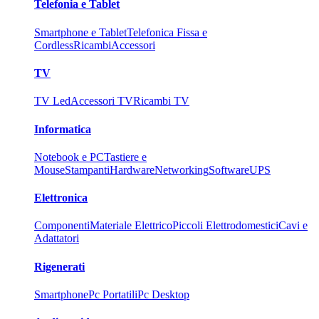
Telefonia e Tablet
Smartphone e Tablet
Telefonica Fissa e
Cordless
Ricambi
Accessori
TV
TV Led
Accessori TV
Ricambi TV
Informatica
Notebook e PC
Tastiere e
Mouse
Stampanti
Hardware
Networking
Software
UPS
Elettronica
Componenti
Materiale Elettrico
Piccoli Elettrodomestici
Cavi e
Adattatori
Rigenerati
Smartphone
Pc Portatili
Pc Desktop