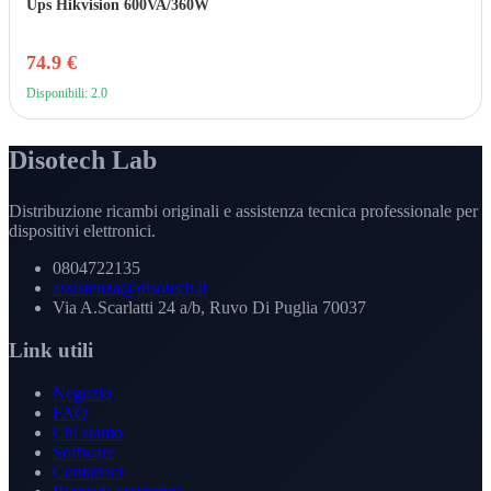
Ups Hikvision 600VA/360W
74.9 €
Disponibili: 2.0
Disotech Lab
Distribuzione ricambi originali e assistenza tecnica professionale per
dispositivi elettronici.
0804722135
assistenza@disotech.it
Via A.Scarlatti 24 a/b, Ruvo Di Puglia 70037
Link utili
Negozio
FAQ
Chi siamo
Software
Contattaci