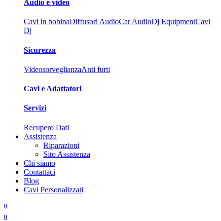
Audio e video
Cavi in bobina
Diffusori Audio
Car Audio
Dj Equipment
Cavi
Dj
Sicurezza
Videosorveglianza
Anti furti
Cavi e Adattatori
Servizi
Recupero Dati
Assistenza
Riparazioni
Sito Assistenza
Chi siamo
Contattaci
Blog
Cavi Personalizzati
0
0