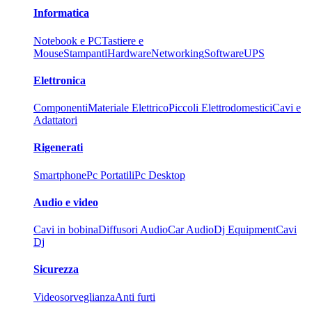
Informatica
Notebook e PC
Tastiere e
Mouse
Stampanti
Hardware
Networking
Software
UPS
Elettronica
Componenti
Materiale Elettrico
Piccoli Elettrodomestici
Cavi e
Adattatori
Rigenerati
Smartphone
Pc Portatili
Pc Desktop
Audio e video
Cavi in bobina
Diffusori Audio
Car Audio
Dj Equipment
Cavi
Dj
Sicurezza
Videosorveglianza
Anti furti