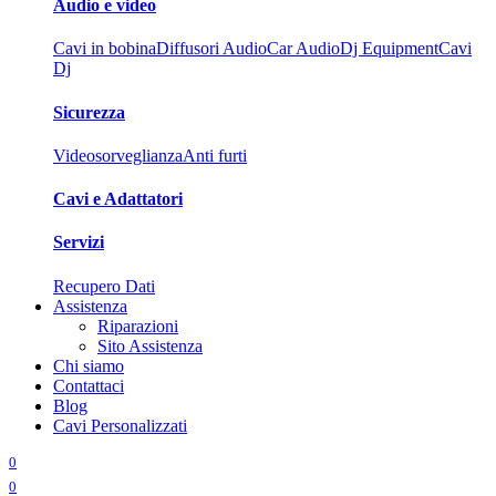
Audio e video
Cavi in bobina
Diffusori Audio
Car Audio
Dj Equipment
Cavi
Dj
Sicurezza
Videosorveglianza
Anti furti
Cavi e Adattatori
Servizi
Recupero Dati
Assistenza
Riparazioni
Sito Assistenza
Chi siamo
Contattaci
Blog
Cavi Personalizzati
0
0