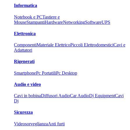
Informatica
Notebook e PC
Tastiere e
Mouse
Stampanti
Hardware
Networking
Software
UPS
Elettronica
Componenti
Materiale Elettrico
Piccoli Elettrodomestici
Cavi e
Adattatori
Rigenerati
Smartphone
Pc Portatili
Pc Desktop
Audio e video
Cavi in bobina
Diffusori Audio
Car Audio
Dj Equipment
Cavi
Dj
Sicurezza
Videosorveglianza
Anti furti