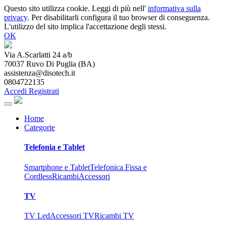
Questo sito utilizza cookie. Leggi di più nell'
informativa sulla
privacy
. Per disabilitarli configura il tuo browser di conseguenza.
L'utilizzo del sito implica l'accettazione degli stessi.
OK
Via A.Scarlatti 24 a/b
70037
Ruvo Di Puglia
(
BA
)
assistenza@disotech.it
0804722135
Accedi
Registrati
Home
Categorie
Telefonia e Tablet
Smartphone e Tablet
Telefonica Fissa e
Cordless
Ricambi
Accessori
TV
TV Led
Accessori TV
Ricambi TV