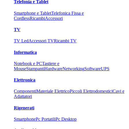
Telefonia e Tablet
Smartphone e Tablet
Telefonica Fissa e
Cordless
Ricambi
Accessori
TV
TV Led
Accessori TV
Ricambi TV
Informatica
Notebook e PC
Tastiere e
Mouse
Stampanti
Hardware
Networking
Software
UPS
Elettronica
Componenti
Materiale Elettrico
Piccoli Elettrodomestici
Cavi e
Adattatori
Rigenerati
Smartphone
Pc Portatili
Pc Desktop