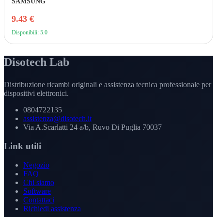
SAMSUNG
9.43 €
Disponibili: 5.0
Disotech Lab
Distribuzione ricambi originali e assistenza tecnica professionale per
dispositivi elettronici.
0804722135
assistenza@disotech.it
Via A.Scarlatti 24 a/b, Ruvo Di Puglia 70037
Link utili
Negozio
FAQ
Chi siamo
Software
Contattaci
Richiedi assistenza