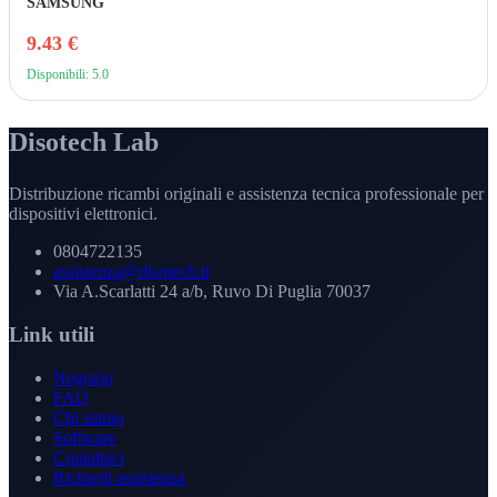
SAMSUNG
9.43 €
Disponibili: 5.0
Disotech Lab
Distribuzione ricambi originali e assistenza tecnica professionale per
dispositivi elettronici.
0804722135
assistenza@disotech.it
Via A.Scarlatti 24 a/b, Ruvo Di Puglia 70037
Link utili
Negozio
FAQ
Chi siamo
Software
Contattaci
Richiedi assistenza