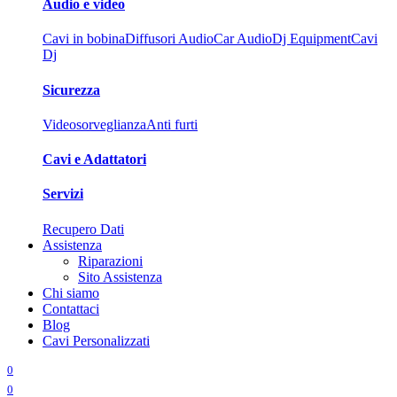
Audio e video
Cavi in bobina
Diffusori Audio
Car Audio
Dj Equipment
Cavi
Dj
Sicurezza
Videosorveglianza
Anti furti
Cavi e Adattatori
Servizi
Recupero Dati
Assistenza
Riparazioni
Sito Assistenza
Chi siamo
Contattaci
Blog
Cavi Personalizzati
0
0