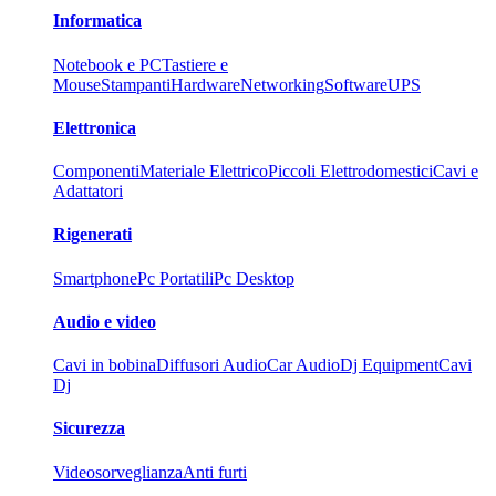
Informatica
Notebook e PC
Tastiere e
Mouse
Stampanti
Hardware
Networking
Software
UPS
Elettronica
Componenti
Materiale Elettrico
Piccoli Elettrodomestici
Cavi e
Adattatori
Rigenerati
Smartphone
Pc Portatili
Pc Desktop
Audio e video
Cavi in bobina
Diffusori Audio
Car Audio
Dj Equipment
Cavi
Dj
Sicurezza
Videosorveglianza
Anti furti