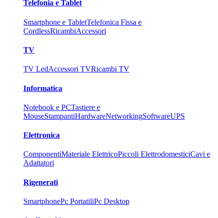
Telefonia e Tablet
Smartphone e Tablet
Telefonica Fissa e
Cordless
Ricambi
Accessori
TV
TV Led
Accessori TV
Ricambi TV
Informatica
Notebook e PC
Tastiere e
Mouse
Stampanti
Hardware
Networking
Software
UPS
Elettronica
Componenti
Materiale Elettrico
Piccoli Elettrodomestici
Cavi e
Adattatori
Rigenerati
Smartphone
Pc Portatili
Pc Desktop