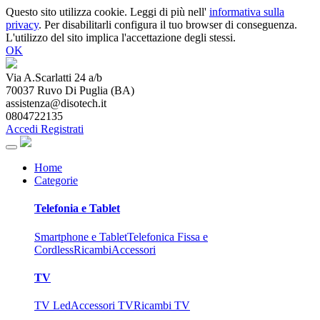
Questo sito utilizza cookie. Leggi di più nell'
informativa sulla
privacy
. Per disabilitarli configura il tuo browser di conseguenza.
L'utilizzo del sito implica l'accettazione degli stessi.
OK
Via A.Scarlatti 24 a/b
70037
Ruvo Di Puglia
(
BA
)
assistenza@disotech.it
0804722135
Accedi
Registrati
Home
Categorie
Telefonia e Tablet
Smartphone e Tablet
Telefonica Fissa e
Cordless
Ricambi
Accessori
TV
TV Led
Accessori TV
Ricambi TV