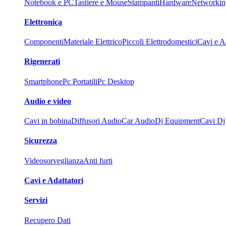
Notebook e PC
Tastiere e Mouse
Stampanti
Hardware
Networkin
Elettronica
Componenti
Materiale Elettrico
Piccoli Elettrodomestici
Cavi e Ad
Rigenerati
Smartphone
Pc Portatili
Pc Desktop
Audio e video
Cavi in bobina
Diffusori Audio
Car Audio
Dj Equipment
Cavi Dj
Sicurezza
Videosorveglianza
Anti furti
Cavi e Adattatori
Servizi
Recupero Dati