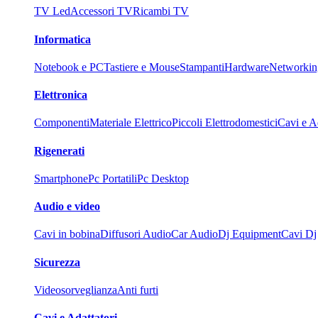
TV Led
Accessori TV
Ricambi TV
Informatica
Notebook e PC
Tastiere e Mouse
Stampanti
Hardware
Networkin
Elettronica
Componenti
Materiale Elettrico
Piccoli Elettrodomestici
Cavi e Ad
Rigenerati
Smartphone
Pc Portatili
Pc Desktop
Audio e video
Cavi in bobina
Diffusori Audio
Car Audio
Dj Equipment
Cavi Dj
Sicurezza
Videosorveglianza
Anti furti
Cavi e Adattatori