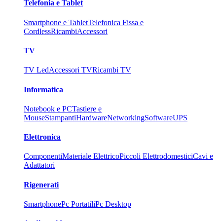
Telefonia e Tablet
Smartphone e Tablet
Telefonica Fissa e
Cordless
Ricambi
Accessori
TV
TV Led
Accessori TV
Ricambi TV
Informatica
Notebook e PC
Tastiere e
Mouse
Stampanti
Hardware
Networking
Software
UPS
Elettronica
Componenti
Materiale Elettrico
Piccoli Elettrodomestici
Cavi e
Adattatori
Rigenerati
Smartphone
Pc Portatili
Pc Desktop