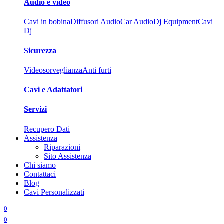
Audio e video
Cavi in bobina
Diffusori Audio
Car Audio
Dj Equipment
Cavi
Dj
Sicurezza
Videosorveglianza
Anti furti
Cavi e Adattatori
Servizi
Recupero Dati
Assistenza
Riparazioni
Sito Assistenza
Chi siamo
Contattaci
Blog
Cavi Personalizzati
0
0