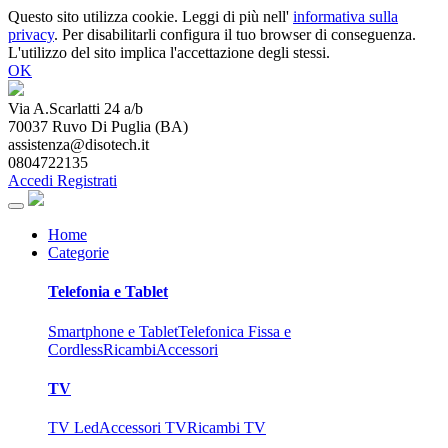
Questo sito utilizza cookie. Leggi di più nell'
informativa sulla
privacy
. Per disabilitarli configura il tuo browser di conseguenza.
L'utilizzo del sito implica l'accettazione degli stessi.
OK
Via A.Scarlatti 24 a/b
70037
Ruvo Di Puglia
(
BA
)
assistenza@disotech.it
0804722135
Accedi
Registrati
Home
Categorie
Telefonia e Tablet
Smartphone e Tablet
Telefonica Fissa e
Cordless
Ricambi
Accessori
TV
TV Led
Accessori TV
Ricambi TV