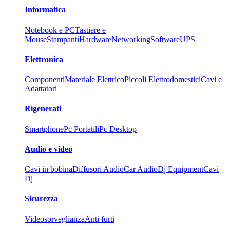
Informatica
Notebook e PC
Tastiere e
Mouse
Stampanti
Hardware
Networking
Software
UPS
Elettronica
Componenti
Materiale Elettrico
Piccoli Elettrodomestici
Cavi e
Adattatori
Rigenerati
Smartphone
Pc Portatili
Pc Desktop
Audio e video
Cavi in bobina
Diffusori Audio
Car Audio
Dj Equipment
Cavi
Dj
Sicurezza
Videosorveglianza
Anti furti