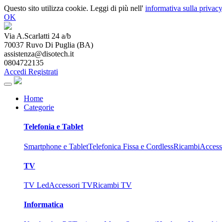
Questo sito utilizza cookie. Leggi di più nell'
informativa sulla privacy
OK
Via A.Scarlatti 24 a/b
70037
Ruvo Di Puglia
(
BA
)
assistenza@disotech.it
0804722135
Accedi
Registrati
Home
Categorie
Telefonia e Tablet
Smartphone e Tablet
Telefonica Fissa e Cordless
Ricambi
Access
TV
TV Led
Accessori TV
Ricambi TV
Informatica