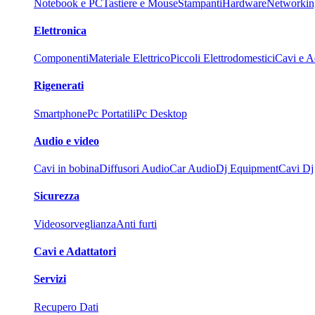
Notebook e PC
Tastiere e Mouse
Stampanti
Hardware
Networkin
Elettronica
Componenti
Materiale Elettrico
Piccoli Elettrodomestici
Cavi e Ad
Rigenerati
Smartphone
Pc Portatili
Pc Desktop
Audio e video
Cavi in bobina
Diffusori Audio
Car Audio
Dj Equipment
Cavi Dj
Sicurezza
Videosorveglianza
Anti furti
Cavi e Adattatori
Servizi
Recupero Dati