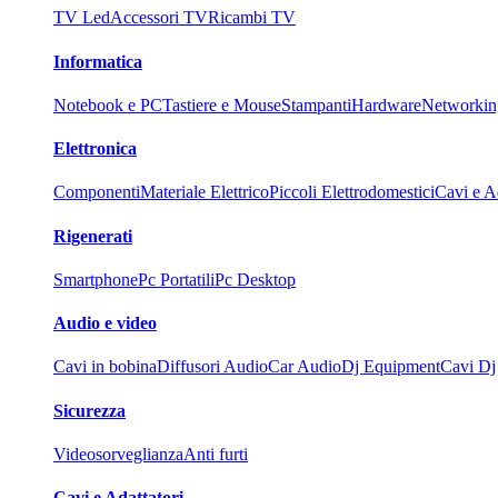
TV Led
Accessori TV
Ricambi TV
Informatica
Notebook e PC
Tastiere e Mouse
Stampanti
Hardware
Networkin
Elettronica
Componenti
Materiale Elettrico
Piccoli Elettrodomestici
Cavi e Ad
Rigenerati
Smartphone
Pc Portatili
Pc Desktop
Audio e video
Cavi in bobina
Diffusori Audio
Car Audio
Dj Equipment
Cavi Dj
Sicurezza
Videosorveglianza
Anti furti
Cavi e Adattatori