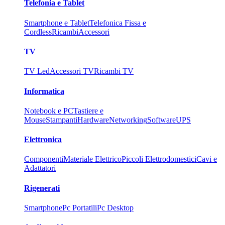
Telefonia e Tablet
Smartphone e Tablet
Telefonica Fissa e
Cordless
Ricambi
Accessori
TV
TV Led
Accessori TV
Ricambi TV
Informatica
Notebook e PC
Tastiere e
Mouse
Stampanti
Hardware
Networking
Software
UPS
Elettronica
Componenti
Materiale Elettrico
Piccoli Elettrodomestici
Cavi e
Adattatori
Rigenerati
Smartphone
Pc Portatili
Pc Desktop