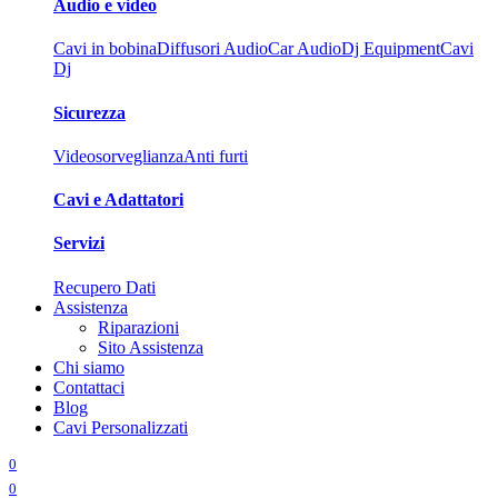
Audio e video
Cavi in bobina
Diffusori Audio
Car Audio
Dj Equipment
Cavi
Dj
Sicurezza
Videosorveglianza
Anti furti
Cavi e Adattatori
Servizi
Recupero Dati
Assistenza
Riparazioni
Sito Assistenza
Chi siamo
Contattaci
Blog
Cavi Personalizzati
0
0