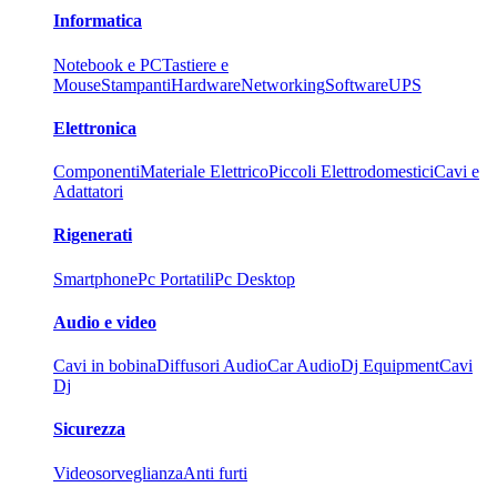
Informatica
Notebook e PC
Tastiere e
Mouse
Stampanti
Hardware
Networking
Software
UPS
Elettronica
Componenti
Materiale Elettrico
Piccoli Elettrodomestici
Cavi e
Adattatori
Rigenerati
Smartphone
Pc Portatili
Pc Desktop
Audio e video
Cavi in bobina
Diffusori Audio
Car Audio
Dj Equipment
Cavi
Dj
Sicurezza
Videosorveglianza
Anti furti