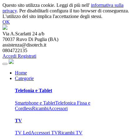
Questo sito utilizza cookie. Leggi di più nell'
informativa sulla
privacy
. Per disabilitarli configura il tuo browser di conseguenza.
L'utilizzo del sito implica l'accettazione degli stessi.
OK
Via A.Scarlatti 24 a/b
70037
Ruvo Di Puglia
(
BA
)
assistenza@disotech.it
0804722135
Accedi
Registrati
Home
Categorie
Telefonia e Tablet
Smartphone e Tablet
Telefonica Fissa e
Cordless
Ricambi
Accessori
TV
TV Led
Accessori TV
Ricambi TV