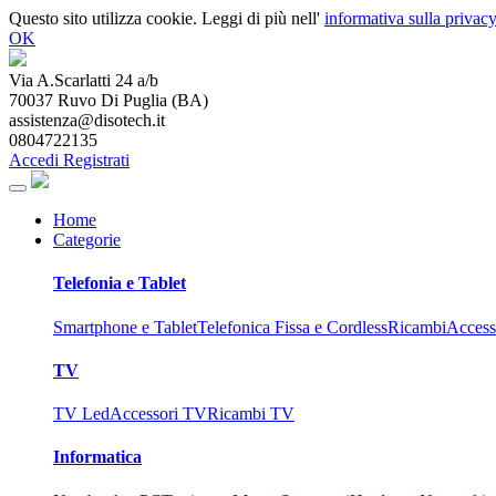
Questo sito utilizza cookie. Leggi di più nell'
informativa sulla privacy
OK
Via A.Scarlatti 24 a/b
70037
Ruvo Di Puglia
(
BA
)
assistenza@disotech.it
0804722135
Accedi
Registrati
Home
Categorie
Telefonia e Tablet
Smartphone e Tablet
Telefonica Fissa e Cordless
Ricambi
Access
TV
TV Led
Accessori TV
Ricambi TV
Informatica