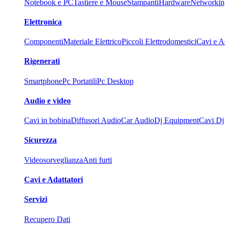
Notebook e PC
Tastiere e Mouse
Stampanti
Hardware
Networkin
Elettronica
Componenti
Materiale Elettrico
Piccoli Elettrodomestici
Cavi e Ad
Rigenerati
Smartphone
Pc Portatili
Pc Desktop
Audio e video
Cavi in bobina
Diffusori Audio
Car Audio
Dj Equipment
Cavi Dj
Sicurezza
Videosorveglianza
Anti furti
Cavi e Adattatori
Servizi
Recupero Dati