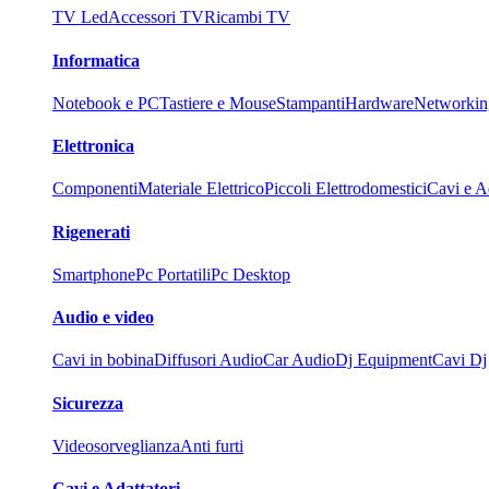
TV Led
Accessori TV
Ricambi TV
Informatica
Notebook e PC
Tastiere e Mouse
Stampanti
Hardware
Networkin
Elettronica
Componenti
Materiale Elettrico
Piccoli Elettrodomestici
Cavi e Ad
Rigenerati
Smartphone
Pc Portatili
Pc Desktop
Audio e video
Cavi in bobina
Diffusori Audio
Car Audio
Dj Equipment
Cavi Dj
Sicurezza
Videosorveglianza
Anti furti
Cavi e Adattatori