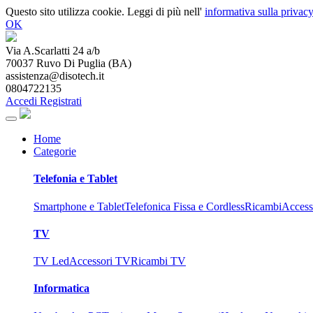
Questo sito utilizza cookie. Leggi di più nell'
informativa sulla privacy
OK
Via A.Scarlatti 24 a/b
70037
Ruvo Di Puglia
(
BA
)
assistenza@disotech.it
0804722135
Accedi
Registrati
Home
Categorie
Telefonia e Tablet
Smartphone e Tablet
Telefonica Fissa e Cordless
Ricambi
Access
TV
TV Led
Accessori TV
Ricambi TV
Informatica