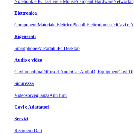
Notebook e PC
Tastiere e Mouse
Stampanti
Hardware
Networkin
Elettronica
Componenti
Materiale Elettrico
Piccoli Elettrodomestici
Cavi e Ad
Rigenerati
Smartphone
Pc Portatili
Pc Desktop
Audio e video
Cavi in bobina
Diffusori Audio
Car Audio
Dj Equipment
Cavi Dj
Sicurezza
Videosorveglianza
Anti furti
Cavi e Adattatori
Servizi
Recupero Dati