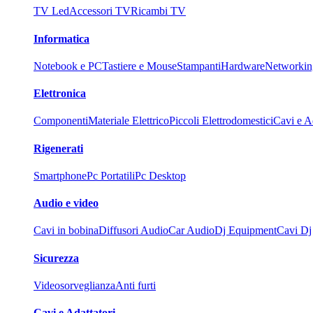
TV Led
Accessori TV
Ricambi TV
Informatica
Notebook e PC
Tastiere e Mouse
Stampanti
Hardware
Networkin
Elettronica
Componenti
Materiale Elettrico
Piccoli Elettrodomestici
Cavi e Ad
Rigenerati
Smartphone
Pc Portatili
Pc Desktop
Audio e video
Cavi in bobina
Diffusori Audio
Car Audio
Dj Equipment
Cavi Dj
Sicurezza
Videosorveglianza
Anti furti
Cavi e Adattatori