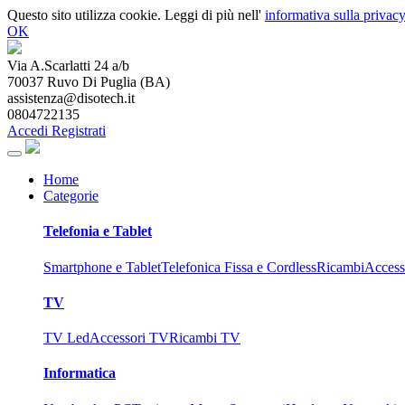
Questo sito utilizza cookie. Leggi di più nell'
informativa sulla privacy
OK
Via A.Scarlatti 24 a/b
70037
Ruvo Di Puglia
(
BA
)
assistenza@disotech.it
0804722135
Accedi
Registrati
Home
Categorie
Telefonia e Tablet
Smartphone e Tablet
Telefonica Fissa e Cordless
Ricambi
Access
TV
TV Led
Accessori TV
Ricambi TV
Informatica