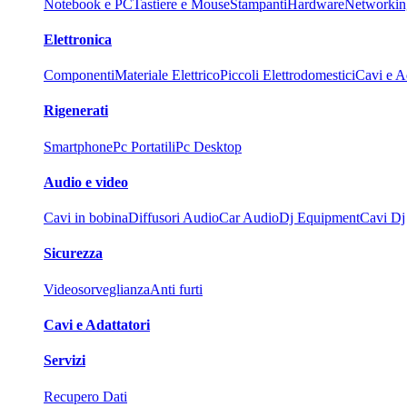
Notebook e PC
Tastiere e Mouse
Stampanti
Hardware
Networkin
Elettronica
Componenti
Materiale Elettrico
Piccoli Elettrodomestici
Cavi e Ad
Rigenerati
Smartphone
Pc Portatili
Pc Desktop
Audio e video
Cavi in bobina
Diffusori Audio
Car Audio
Dj Equipment
Cavi Dj
Sicurezza
Videosorveglianza
Anti furti
Cavi e Adattatori
Servizi
Recupero Dati