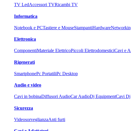
TV Led
Accessori TV
Ricambi TV
Informatica
Notebook e PC
Tastiere e Mouse
Stampanti
Hardware
Networkin
Elettronica
Componenti
Materiale Elettrico
Piccoli Elettrodomestici
Cavi e Ad
Rigenerati
Smartphone
Pc Portatili
Pc Desktop
Audio e video
Cavi in bobina
Diffusori Audio
Car Audio
Dj Equipment
Cavi Dj
Sicurezza
Videosorveglianza
Anti furti
Cavi e Adattatori