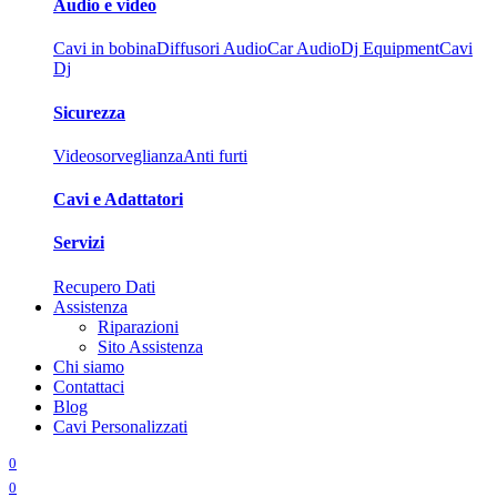
Audio e video
Cavi in bobina
Diffusori Audio
Car Audio
Dj Equipment
Cavi
Dj
Sicurezza
Videosorveglianza
Anti furti
Cavi e Adattatori
Servizi
Recupero Dati
Assistenza
Riparazioni
Sito Assistenza
Chi siamo
Contattaci
Blog
Cavi Personalizzati
0
0