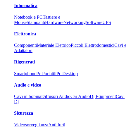
Informatica
Notebook e PC
Tastiere e
Mouse
Stampanti
Hardware
Networking
Software
UPS
Elettronica
Componenti
Materiale Elettrico
Piccoli Elettrodomestici
Cavi e
Adattatori
Rigenerati
Smartphone
Pc Portatili
Pc Desktop
Audio e video
Cavi in bobina
Diffusori Audio
Car Audio
Dj Equipment
Cavi
Dj
Sicurezza
Videosorveglianza
Anti furti