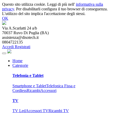
Questo sito utilizza cookie. Leggi di più nell'
informativa sulla
privacy
. Per disabilitarli configura il tuo browser di conseguenza.
L'utilizzo del sito implica l'accettazione degli stessi.
OK
Via A.Scarlatti 24 a/b
70037
Ruvo Di Puglia
(
BA
)
assistenza@disotech.it
0804722135
Accedi
Registrati
Home
Categorie
Telefonia e Tablet
Smartphone e Tablet
Telefonica Fissa e
Cordless
Ricambi
Accessori
TV
TV Led
Accessori TV
Ricambi TV