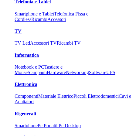
Telefonia e Tablet
Smartphone e Tablet
Telefonica Fissa e
Cordless
Ricambi
Accessori
TV
TV Led
Accessori TV
Ricambi TV
Informatica
Notebook e PC
Tastiere e
Mouse
Stampanti
Hardware
Networking
Software
UPS
Elettronica
Componenti
Materiale Elettrico
Piccoli Elettrodomestici
Cavi e
Adattatori
Rigenerati
Smartphone
Pc Portatili
Pc Desktop