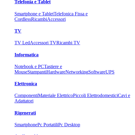
Telefonia e Tablet
Smartphone e Tablet
Telefonica Fissa e
Cordless
Ricambi
Accessori
TV
TV Led
Accessori TV
Ricambi TV
Informatica
Notebook e PC
Tastiere e
Mouse
Stampanti
Hardware
Networking
Software
UPS
Elettronica
Componenti
Materiale Elettrico
Piccoli Elettrodomestici
Cavi e
Adattatori
Rigenerati
Smartphone
Pc Portatili
Pc Desktop