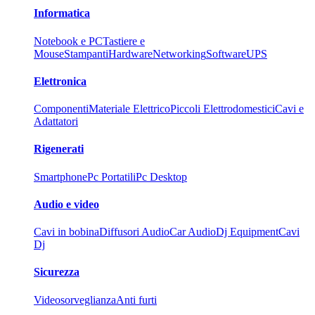
Informatica
Notebook e PC
Tastiere e
Mouse
Stampanti
Hardware
Networking
Software
UPS
Elettronica
Componenti
Materiale Elettrico
Piccoli Elettrodomestici
Cavi e
Adattatori
Rigenerati
Smartphone
Pc Portatili
Pc Desktop
Audio e video
Cavi in bobina
Diffusori Audio
Car Audio
Dj Equipment
Cavi
Dj
Sicurezza
Videosorveglianza
Anti furti