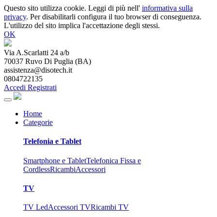
Questo sito utilizza cookie. Leggi di più nell'
informativa sulla
privacy
. Per disabilitarli configura il tuo browser di conseguenza.
L'utilizzo del sito implica l'accettazione degli stessi.
OK
Via A.Scarlatti 24 a/b
70037
Ruvo Di Puglia
(
BA
)
assistenza@disotech.it
0804722135
Accedi
Registrati
Home
Categorie
Telefonia e Tablet
Smartphone e Tablet
Telefonica Fissa e
Cordless
Ricambi
Accessori
TV
TV Led
Accessori TV
Ricambi TV