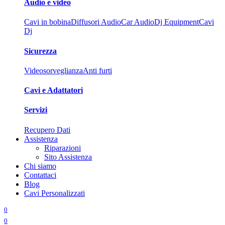
Audio e video
Cavi in bobina
Diffusori Audio
Car Audio
Dj Equipment
Cavi
Dj
Sicurezza
Videosorveglianza
Anti furti
Cavi e Adattatori
Servizi
Recupero Dati
Assistenza
Riparazioni
Sito Assistenza
Chi siamo
Contattaci
Blog
Cavi Personalizzati
0
0