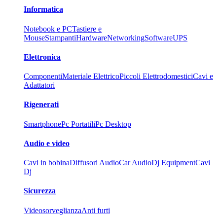
Informatica
Notebook e PC
Tastiere e
Mouse
Stampanti
Hardware
Networking
Software
UPS
Elettronica
Componenti
Materiale Elettrico
Piccoli Elettrodomestici
Cavi e
Adattatori
Rigenerati
Smartphone
Pc Portatili
Pc Desktop
Audio e video
Cavi in bobina
Diffusori Audio
Car Audio
Dj Equipment
Cavi
Dj
Sicurezza
Videosorveglianza
Anti furti