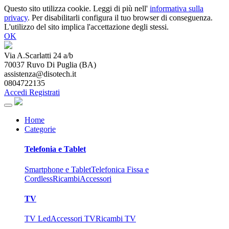
Questo sito utilizza cookie. Leggi di più nell'
informativa sulla
privacy
. Per disabilitarli configura il tuo browser di conseguenza.
L'utilizzo del sito implica l'accettazione degli stessi.
OK
Via A.Scarlatti 24 a/b
70037
Ruvo Di Puglia
(
BA
)
assistenza@disotech.it
0804722135
Accedi
Registrati
Home
Categorie
Telefonia e Tablet
Smartphone e Tablet
Telefonica Fissa e
Cordless
Ricambi
Accessori
TV
TV Led
Accessori TV
Ricambi TV