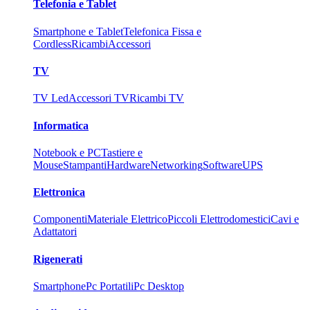
Telefonia e Tablet
Smartphone e Tablet
Telefonica Fissa e
Cordless
Ricambi
Accessori
TV
TV Led
Accessori TV
Ricambi TV
Informatica
Notebook e PC
Tastiere e
Mouse
Stampanti
Hardware
Networking
Software
UPS
Elettronica
Componenti
Materiale Elettrico
Piccoli Elettrodomestici
Cavi e
Adattatori
Rigenerati
Smartphone
Pc Portatili
Pc Desktop