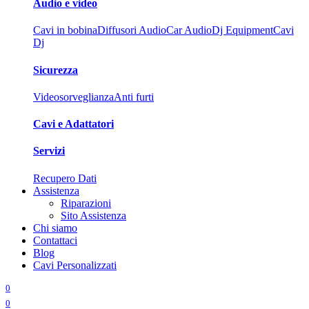
Audio e video
Cavi in bobina
Diffusori Audio
Car Audio
Dj Equipment
Cavi
Dj
Sicurezza
Videosorveglianza
Anti furti
Cavi e Adattatori
Servizi
Recupero Dati
Assistenza
Riparazioni
Sito Assistenza
Chi siamo
Contattaci
Blog
Cavi Personalizzati
0
0