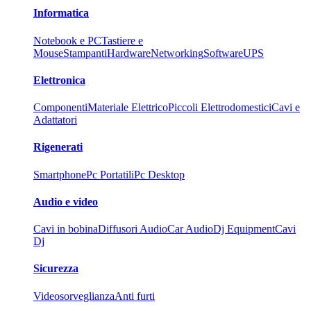
Informatica
Notebook e PC
Tastiere e
Mouse
Stampanti
Hardware
Networking
Software
UPS
Elettronica
Componenti
Materiale Elettrico
Piccoli Elettrodomestici
Cavi e
Adattatori
Rigenerati
Smartphone
Pc Portatili
Pc Desktop
Audio e video
Cavi in bobina
Diffusori Audio
Car Audio
Dj Equipment
Cavi
Dj
Sicurezza
Videosorveglianza
Anti furti