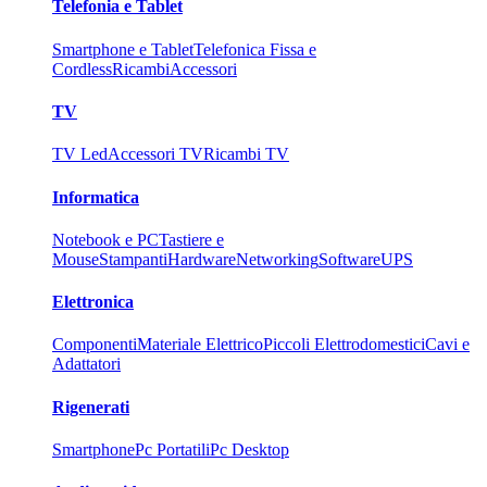
Telefonia e Tablet
Smartphone e Tablet
Telefonica Fissa e
Cordless
Ricambi
Accessori
TV
TV Led
Accessori TV
Ricambi TV
Informatica
Notebook e PC
Tastiere e
Mouse
Stampanti
Hardware
Networking
Software
UPS
Elettronica
Componenti
Materiale Elettrico
Piccoli Elettrodomestici
Cavi e
Adattatori
Rigenerati
Smartphone
Pc Portatili
Pc Desktop