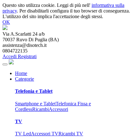
Questo sito utilizza cookie. Leggi di più nell'
informativa sulla
privacy
. Per disabilitarli configura il tuo browser di conseguenza.
L'utilizzo del sito implica l'accettazione degli stessi.
OK
Via A.Scarlatti 24 a/b
70037
Ruvo Di Puglia
(
BA
)
assistenza@disotech.it
0804722135
Accedi
Registrati
Home
Categorie
Telefonia e Tablet
Smartphone e Tablet
Telefonica Fissa e
Cordless
Ricambi
Accessori
TV
TV Led
Accessori TV
Ricambi TV