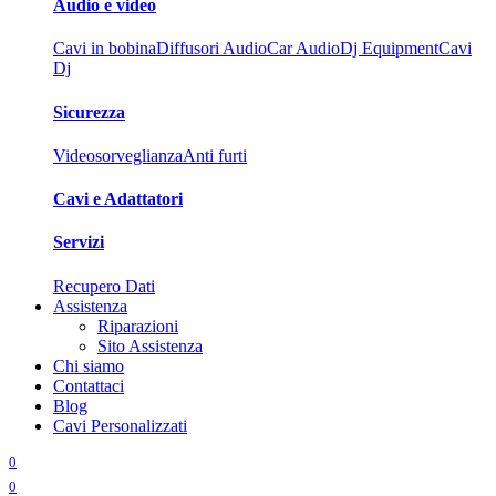
Audio e video
Cavi in bobina
Diffusori Audio
Car Audio
Dj Equipment
Cavi
Dj
Sicurezza
Videosorveglianza
Anti furti
Cavi e Adattatori
Servizi
Recupero Dati
Assistenza
Riparazioni
Sito Assistenza
Chi siamo
Contattaci
Blog
Cavi Personalizzati
0
0