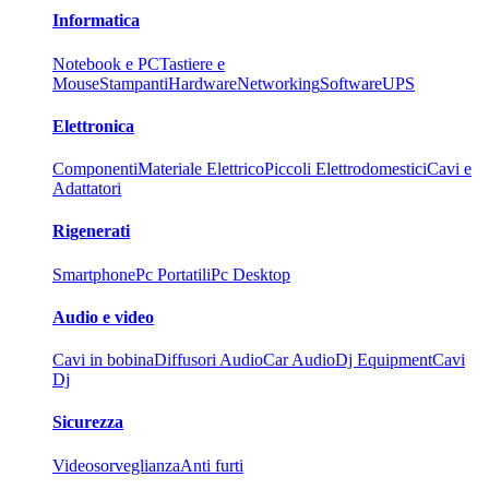
Informatica
Notebook e PC
Tastiere e
Mouse
Stampanti
Hardware
Networking
Software
UPS
Elettronica
Componenti
Materiale Elettrico
Piccoli Elettrodomestici
Cavi e
Adattatori
Rigenerati
Smartphone
Pc Portatili
Pc Desktop
Audio e video
Cavi in bobina
Diffusori Audio
Car Audio
Dj Equipment
Cavi
Dj
Sicurezza
Videosorveglianza
Anti furti