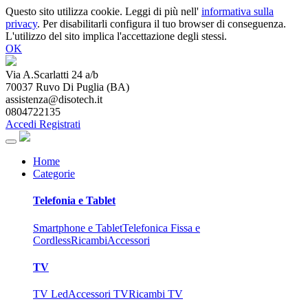
Questo sito utilizza cookie. Leggi di più nell'
informativa sulla
privacy
. Per disabilitarli configura il tuo browser di conseguenza.
L'utilizzo del sito implica l'accettazione degli stessi.
OK
Via A.Scarlatti 24 a/b
70037
Ruvo Di Puglia
(
BA
)
assistenza@disotech.it
0804722135
Accedi
Registrati
Home
Categorie
Telefonia e Tablet
Smartphone e Tablet
Telefonica Fissa e
Cordless
Ricambi
Accessori
TV
TV Led
Accessori TV
Ricambi TV