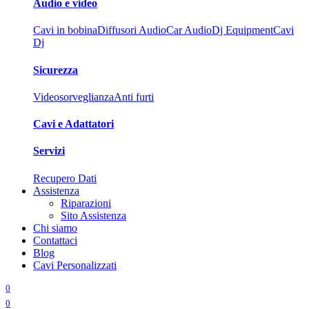
Audio e video
Cavi in bobina
Diffusori Audio
Car Audio
Dj Equipment
Cavi
Dj
Sicurezza
Videosorveglianza
Anti furti
Cavi e Adattatori
Servizi
Recupero Dati
Assistenza
Riparazioni
Sito Assistenza
Chi siamo
Contattaci
Blog
Cavi Personalizzati
0
0