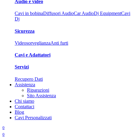
Audio e video
Cavi in bobina
Diffusori Audio
Car Audio
Dj Equipment
Cavi
Dj
Sicurezza
Videosorveglianza
Anti furti
Cavi e Adattatori
Servizi
Recupero Dati
Assistenza
Riparazioni
Sito Assistenza
Chi siamo
Contattaci
Blog
Cavi Personalizzati
0
0