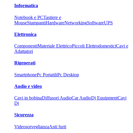
Informatica
Notebook e PC
Tastiere e
Mouse
Stampanti
Hardware
Networking
Software
UPS
Elettronica
Componenti
Materiale Elettrico
Piccoli Elettrodomestici
Cavi e
Adattatori
Rigenerati
Smartphone
Pc Portatili
Pc Desktop
Audio e video
Cavi in bobina
Diffusori Audio
Car Audio
Dj Equipment
Cavi
Dj
Sicurezza
Videosorveglianza
Anti furti