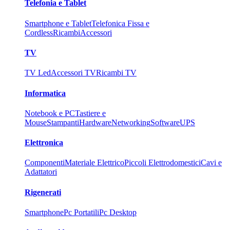
Telefonia e Tablet
Smartphone e Tablet
Telefonica Fissa e
Cordless
Ricambi
Accessori
TV
TV Led
Accessori TV
Ricambi TV
Informatica
Notebook e PC
Tastiere e
Mouse
Stampanti
Hardware
Networking
Software
UPS
Elettronica
Componenti
Materiale Elettrico
Piccoli Elettrodomestici
Cavi e
Adattatori
Rigenerati
Smartphone
Pc Portatili
Pc Desktop