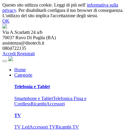
Questo sito utilizza cookie. Leggi di più nell'
informativa sulla
privacy
. Per disabilitarli configura il tuo browser di conseguenza.
L'utilizzo del sito implica l'accettazione degli stessi.
OK
Via A.Scarlatti 24 a/b
70037
Ruvo Di Puglia
(
BA
)
assistenza@disotech.it
0804722135
Accedi
Registrati
Home
Categorie
Telefonia e Tablet
Smartphone e Tablet
Telefonica Fissa e
Cordless
Ricambi
Accessori
TV
TV Led
Accessori TV
Ricambi TV