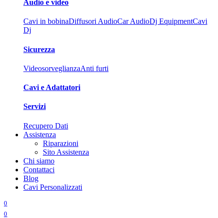
Audio e video
Cavi in bobina
Diffusori Audio
Car Audio
Dj Equipment
Cavi
Dj
Sicurezza
Videosorveglianza
Anti furti
Cavi e Adattatori
Servizi
Recupero Dati
Assistenza
Riparazioni
Sito Assistenza
Chi siamo
Contattaci
Blog
Cavi Personalizzati
0
0