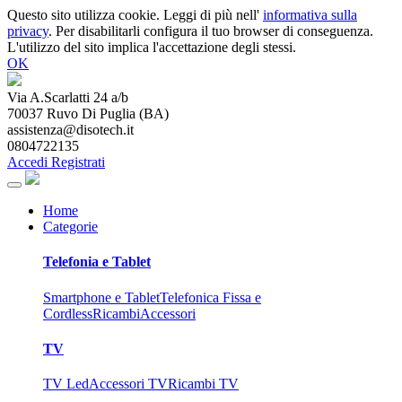
Questo sito utilizza cookie. Leggi di più nell'
informativa sulla
privacy
. Per disabilitarli configura il tuo browser di conseguenza.
L'utilizzo del sito implica l'accettazione degli stessi.
OK
Via A.Scarlatti 24 a/b
70037
Ruvo Di Puglia
(
BA
)
assistenza@disotech.it
0804722135
Accedi
Registrati
Home
Categorie
Telefonia e Tablet
Smartphone e Tablet
Telefonica Fissa e
Cordless
Ricambi
Accessori
TV
TV Led
Accessori TV
Ricambi TV