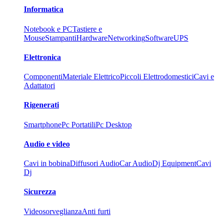
Informatica
Notebook e PC
Tastiere e
Mouse
Stampanti
Hardware
Networking
Software
UPS
Elettronica
Componenti
Materiale Elettrico
Piccoli Elettrodomestici
Cavi e
Adattatori
Rigenerati
Smartphone
Pc Portatili
Pc Desktop
Audio e video
Cavi in bobina
Diffusori Audio
Car Audio
Dj Equipment
Cavi
Dj
Sicurezza
Videosorveglianza
Anti furti