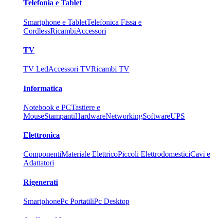
Telefonia e Tablet
Smartphone e Tablet
Telefonica Fissa e
Cordless
Ricambi
Accessori
TV
TV Led
Accessori TV
Ricambi TV
Informatica
Notebook e PC
Tastiere e
Mouse
Stampanti
Hardware
Networking
Software
UPS
Elettronica
Componenti
Materiale Elettrico
Piccoli Elettrodomestici
Cavi e
Adattatori
Rigenerati
Smartphone
Pc Portatili
Pc Desktop