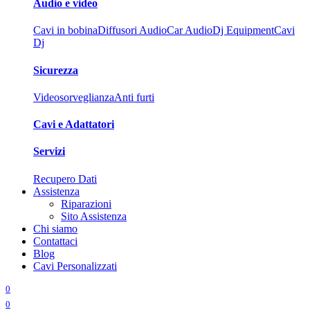
Audio e video
Cavi in bobina
Diffusori Audio
Car Audio
Dj Equipment
Cavi
Dj
Sicurezza
Videosorveglianza
Anti furti
Cavi e Adattatori
Servizi
Recupero Dati
Assistenza
Riparazioni
Sito Assistenza
Chi siamo
Contattaci
Blog
Cavi Personalizzati
0
0