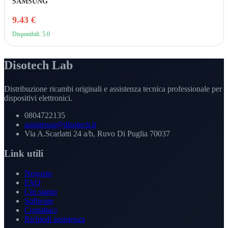
SAMSUNG
9.43 €
Disponibili: 5.0
Disotech Lab
Distribuzione ricambi originali e assistenza tecnica professionale per
dispositivi elettronici.
0804722135
assistenza@disotech.it
Via A.Scarlatti 24 a/b, Ruvo Di Puglia 70037
Link utili
Negozio
FAQ
Chi siamo
Software
Contattaci
Richiedi assistenza