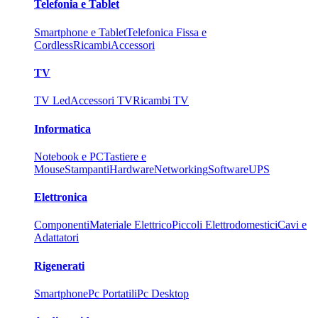
Telefonia e Tablet
Smartphone e Tablet
Telefonica Fissa e
Cordless
Ricambi
Accessori
TV
TV Led
Accessori TV
Ricambi TV
Informatica
Notebook e PC
Tastiere e
Mouse
Stampanti
Hardware
Networking
Software
UPS
Elettronica
Componenti
Materiale Elettrico
Piccoli Elettrodomestici
Cavi e
Adattatori
Rigenerati
Smartphone
Pc Portatili
Pc Desktop