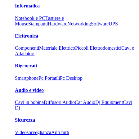
Informatica
Notebook e PC
Tastiere e
Mouse
Stampanti
Hardware
Networking
Software
UPS
Elettronica
Componenti
Materiale Elettrico
Piccoli Elettrodomestici
Cavi e
Adattatori
Rigenerati
Smartphone
Pc Portatili
Pc Desktop
Audio e video
Cavi in bobina
Diffusori Audio
Car Audio
Dj Equipment
Cavi
Dj
Sicurezza
Videosorveglianza
Anti furti