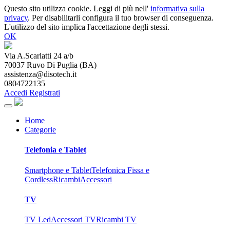
Questo sito utilizza cookie. Leggi di più nell'
informativa sulla
privacy
. Per disabilitarli configura il tuo browser di conseguenza.
L'utilizzo del sito implica l'accettazione degli stessi.
OK
Via A.Scarlatti 24 a/b
70037
Ruvo Di Puglia
(
BA
)
assistenza@disotech.it
0804722135
Accedi
Registrati
Home
Categorie
Telefonia e Tablet
Smartphone e Tablet
Telefonica Fissa e
Cordless
Ricambi
Accessori
TV
TV Led
Accessori TV
Ricambi TV