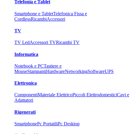
Telefonia e Tablet
Smartphone e Tablet
Telefonica Fissa e
Cordless
Ricambi
Accessori
TV
TV Led
Accessori TV
Ricambi TV
Informatica
Notebook e PC
Tastiere e
Mouse
Stampanti
Hardware
Networking
Software
UPS
Elettronica
Componenti
Materiale Elettrico
Piccoli Elettrodomestici
Cavi e
Adattatori
Rigenerati
Smartphone
Pc Portatili
Pc Desktop