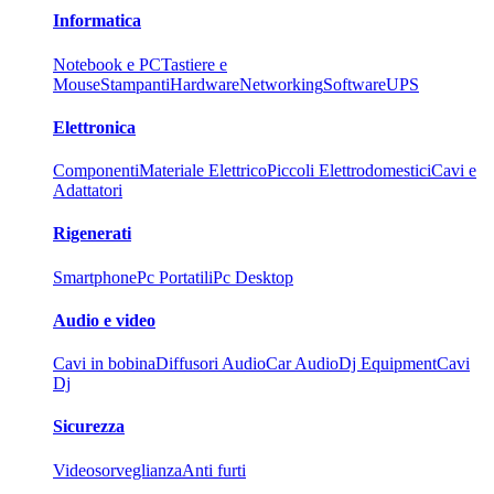
Informatica
Notebook e PC
Tastiere e
Mouse
Stampanti
Hardware
Networking
Software
UPS
Elettronica
Componenti
Materiale Elettrico
Piccoli Elettrodomestici
Cavi e
Adattatori
Rigenerati
Smartphone
Pc Portatili
Pc Desktop
Audio e video
Cavi in bobina
Diffusori Audio
Car Audio
Dj Equipment
Cavi
Dj
Sicurezza
Videosorveglianza
Anti furti