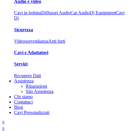
Audio e video
Cavi in bobina
Diffusori Audio
Car Audio
Dj Equipment
Cavi
Dj
Sicurezza
Videosorveglianza
Anti furti
Cavi e Adattatori
Servizi
Recupero Dati
Assistenza
Riparazioni
Sito Assistenza
Chi siamo
Contattaci
Blog
Cavi Personalizzati
0
0