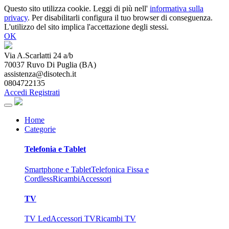
Questo sito utilizza cookie. Leggi di più nell'
informativa sulla
privacy
. Per disabilitarli configura il tuo browser di conseguenza.
L'utilizzo del sito implica l'accettazione degli stessi.
OK
Via A.Scarlatti 24 a/b
70037
Ruvo Di Puglia
(
BA
)
assistenza@disotech.it
0804722135
Accedi
Registrati
Home
Categorie
Telefonia e Tablet
Smartphone e Tablet
Telefonica Fissa e
Cordless
Ricambi
Accessori
TV
TV Led
Accessori TV
Ricambi TV