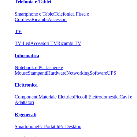
Telefonia e Tablet
Smartphone e Tablet
Telefonica Fissa e
Cordless
Ricambi
Accessori
TV
TV Led
Accessori TV
Ricambi TV
Informatica
Notebook e PC
Tastiere e
Mouse
Stampanti
Hardware
Networking
Software
UPS
Elettronica
Componenti
Materiale Elettrico
Piccoli Elettrodomestici
Cavi e
Adattatori
Rigenerati
Smartphone
Pc Portatili
Pc Desktop