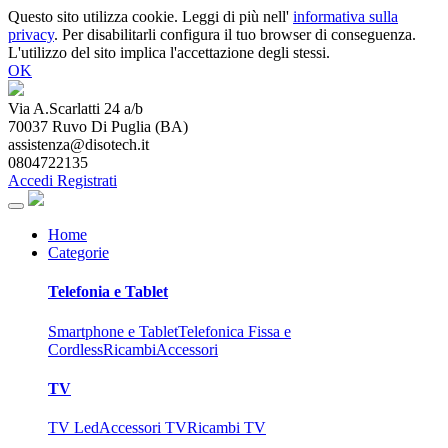
Questo sito utilizza cookie. Leggi di più nell'
informativa sulla
privacy
. Per disabilitarli configura il tuo browser di conseguenza.
L'utilizzo del sito implica l'accettazione degli stessi.
OK
Via A.Scarlatti 24 a/b
70037
Ruvo Di Puglia
(
BA
)
assistenza@disotech.it
0804722135
Accedi
Registrati
Home
Categorie
Telefonia e Tablet
Smartphone e Tablet
Telefonica Fissa e
Cordless
Ricambi
Accessori
TV
TV Led
Accessori TV
Ricambi TV