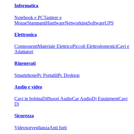
Informatica
Notebook e PC
Tastiere e
Mouse
Stampanti
Hardware
Networking
Software
UPS
Elettronica
Componenti
Materiale Elettrico
Piccoli Elettrodomestici
Cavi e
Adattatori
Rigenerati
Smartphone
Pc Portatili
Pc Desktop
Audio e video
Cavi in bobina
Diffusori Audio
Car Audio
Dj Equipment
Cavi
Dj
Sicurezza
Videosorveglianza
Anti furti