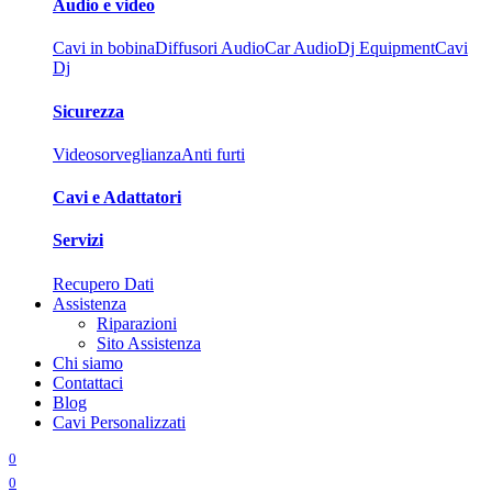
Audio e video
Cavi in bobina
Diffusori Audio
Car Audio
Dj Equipment
Cavi
Dj
Sicurezza
Videosorveglianza
Anti furti
Cavi e Adattatori
Servizi
Recupero Dati
Assistenza
Riparazioni
Sito Assistenza
Chi siamo
Contattaci
Blog
Cavi Personalizzati
0
0