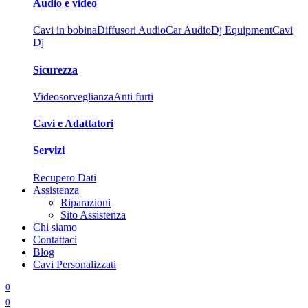
Audio e video
Cavi in bobina
Diffusori Audio
Car Audio
Dj Equipment
Cavi
Dj
Sicurezza
Videosorveglianza
Anti furti
Cavi e Adattatori
Servizi
Recupero Dati
Assistenza
Riparazioni
Sito Assistenza
Chi siamo
Contattaci
Blog
Cavi Personalizzati
0
0