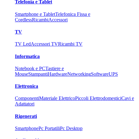
Telefonia e Tablet
Smartphone e Tablet
Telefonica Fissa e
Cordless
Ricambi
Accessori
TV
TV Led
Accessori TV
Ricambi TV
Informatica
Notebook e PC
Tastiere e
Mouse
Stampanti
Hardware
Networking
Software
UPS
Elettronica
Componenti
Materiale Elettrico
Piccoli Elettrodomestici
Cavi e
Adattatori
Rigenerati
Smartphone
Pc Portatili
Pc Desktop