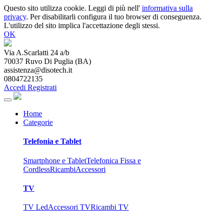
Questo sito utilizza cookie. Leggi di più nell'
informativa sulla
privacy
. Per disabilitarli configura il tuo browser di conseguenza.
L'utilizzo del sito implica l'accettazione degli stessi.
OK
Via A.Scarlatti 24 a/b
70037
Ruvo Di Puglia
(
BA
)
assistenza@disotech.it
0804722135
Accedi
Registrati
Home
Categorie
Telefonia e Tablet
Smartphone e Tablet
Telefonica Fissa e
Cordless
Ricambi
Accessori
TV
TV Led
Accessori TV
Ricambi TV