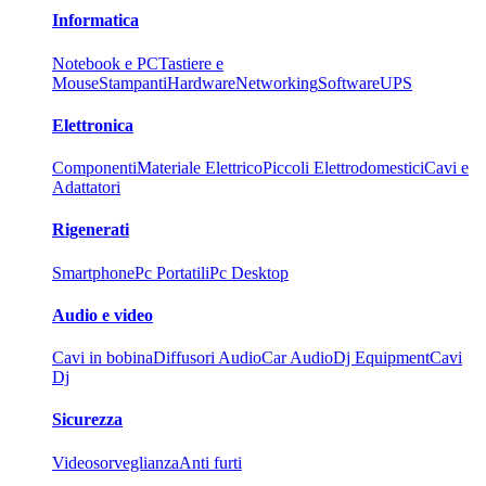
Informatica
Notebook e PC
Tastiere e
Mouse
Stampanti
Hardware
Networking
Software
UPS
Elettronica
Componenti
Materiale Elettrico
Piccoli Elettrodomestici
Cavi e
Adattatori
Rigenerati
Smartphone
Pc Portatili
Pc Desktop
Audio e video
Cavi in bobina
Diffusori Audio
Car Audio
Dj Equipment
Cavi
Dj
Sicurezza
Videosorveglianza
Anti furti