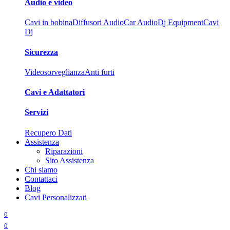
Audio e video
Cavi in bobina
Diffusori Audio
Car Audio
Dj Equipment
Cavi
Dj
Sicurezza
Videosorveglianza
Anti furti
Cavi e Adattatori
Servizi
Recupero Dati
Assistenza
Riparazioni
Sito Assistenza
Chi siamo
Contattaci
Blog
Cavi Personalizzati
0
0