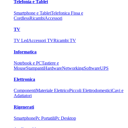
Telefonia e Tablet
Smartphone e Tablet
Telefonica Fissa e
Cordless
Ricambi
Accessori
TV
TV Led
Accessori TV
Ricambi TV
Informatica
Notebook e PC
Tastiere e
Mouse
Stampanti
Hardware
Networking
Software
UPS
Elettronica
Componenti
Materiale Elettrico
Piccoli Elettrodomestici
Cavi e
Adattatori
Rigenerati
Smartphone
Pc Portatili
Pc Desktop