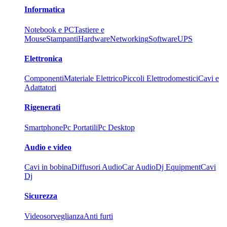
Informatica
Notebook e PC
Tastiere e
Mouse
Stampanti
Hardware
Networking
Software
UPS
Elettronica
Componenti
Materiale Elettrico
Piccoli Elettrodomestici
Cavi e
Adattatori
Rigenerati
Smartphone
Pc Portatili
Pc Desktop
Audio e video
Cavi in bobina
Diffusori Audio
Car Audio
Dj Equipment
Cavi
Dj
Sicurezza
Videosorveglianza
Anti furti