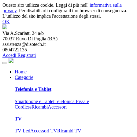
Questo sito utilizza cookie. Leggi di più nell'
informativa sulla
privacy
. Per disabilitarli configura il tuo browser di conseguenza.
L'utilizzo del sito implica l'accettazione degli stessi.
OK
Via A.Scarlatti 24 a/b
70037
Ruvo Di Puglia
(
BA
)
assistenza@disotech.it
0804722135
Accedi
Registrati
Home
Categorie
Telefonia e Tablet
Smartphone e Tablet
Telefonica Fissa e
Cordless
Ricambi
Accessori
TV
TV Led
Accessori TV
Ricambi TV