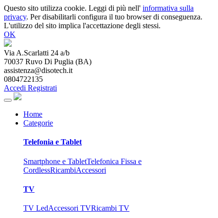
Questo sito utilizza cookie. Leggi di più nell'
informativa sulla
privacy
. Per disabilitarli configura il tuo browser di conseguenza.
L'utilizzo del sito implica l'accettazione degli stessi.
OK
Via A.Scarlatti 24 a/b
70037
Ruvo Di Puglia
(
BA
)
assistenza@disotech.it
0804722135
Accedi
Registrati
Home
Categorie
Telefonia e Tablet
Smartphone e Tablet
Telefonica Fissa e
Cordless
Ricambi
Accessori
TV
TV Led
Accessori TV
Ricambi TV