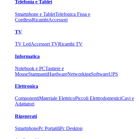
Telefonia e Tablet
Smartphone e Tablet
Telefonica Fissa e
Cordless
Ricambi
Accessori
TV
TV Led
Accessori TV
Ricambi TV
Informatica
Notebook e PC
Tastiere e
Mouse
Stampanti
Hardware
Networking
Software
UPS
Elettronica
Componenti
Materiale Elettrico
Piccoli Elettrodomestici
Cavi e
Adattatori
Rigenerati
Smartphone
Pc Portatili
Pc Desktop