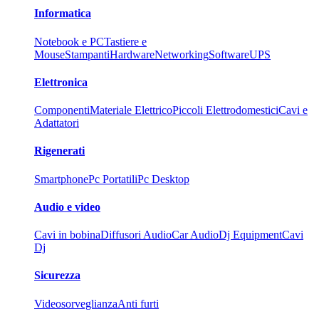
Informatica
Notebook e PC
Tastiere e
Mouse
Stampanti
Hardware
Networking
Software
UPS
Elettronica
Componenti
Materiale Elettrico
Piccoli Elettrodomestici
Cavi e
Adattatori
Rigenerati
Smartphone
Pc Portatili
Pc Desktop
Audio e video
Cavi in bobina
Diffusori Audio
Car Audio
Dj Equipment
Cavi
Dj
Sicurezza
Videosorveglianza
Anti furti