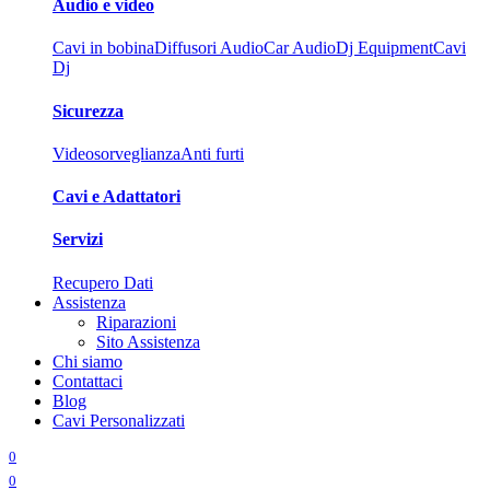
Audio e video
Cavi in bobina
Diffusori Audio
Car Audio
Dj Equipment
Cavi
Dj
Sicurezza
Videosorveglianza
Anti furti
Cavi e Adattatori
Servizi
Recupero Dati
Assistenza
Riparazioni
Sito Assistenza
Chi siamo
Contattaci
Blog
Cavi Personalizzati
0
0