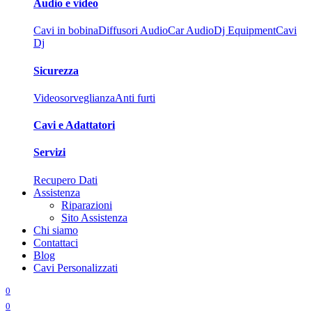
Audio e video
Cavi in bobina
Diffusori Audio
Car Audio
Dj Equipment
Cavi
Dj
Sicurezza
Videosorveglianza
Anti furti
Cavi e Adattatori
Servizi
Recupero Dati
Assistenza
Riparazioni
Sito Assistenza
Chi siamo
Contattaci
Blog
Cavi Personalizzati
0
0