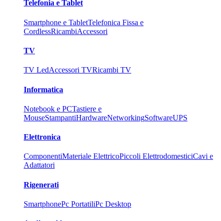
Telefonia e Tablet
Smartphone e Tablet
Telefonica Fissa e
Cordless
Ricambi
Accessori
TV
TV Led
Accessori TV
Ricambi TV
Informatica
Notebook e PC
Tastiere e
Mouse
Stampanti
Hardware
Networking
Software
UPS
Elettronica
Componenti
Materiale Elettrico
Piccoli Elettrodomestici
Cavi e
Adattatori
Rigenerati
Smartphone
Pc Portatili
Pc Desktop