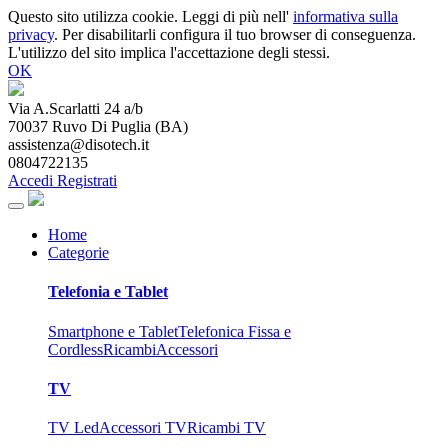
Questo sito utilizza cookie. Leggi di più nell'
informativa sulla
privacy
. Per disabilitarli configura il tuo browser di conseguenza.
L'utilizzo del sito implica l'accettazione degli stessi.
OK
Via A.Scarlatti 24 a/b
70037
Ruvo Di Puglia
(
BA
)
assistenza@disotech.it
0804722135
Accedi
Registrati
Home
Categorie
Telefonia e Tablet
Smartphone e Tablet
Telefonica Fissa e
Cordless
Ricambi
Accessori
TV
TV Led
Accessori TV
Ricambi TV