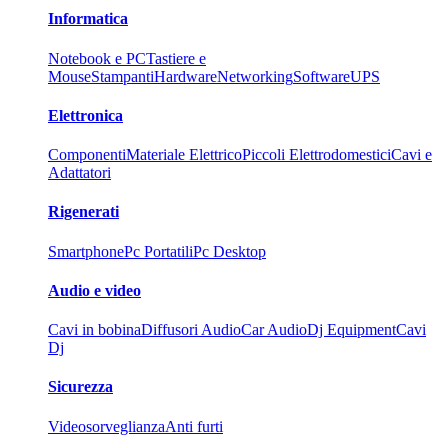
Informatica
Notebook e PC
Tastiere e
Mouse
Stampanti
Hardware
Networking
Software
UPS
Elettronica
Componenti
Materiale Elettrico
Piccoli Elettrodomestici
Cavi e
Adattatori
Rigenerati
Smartphone
Pc Portatili
Pc Desktop
Audio e video
Cavi in bobina
Diffusori Audio
Car Audio
Dj Equipment
Cavi
Dj
Sicurezza
Videosorveglianza
Anti furti