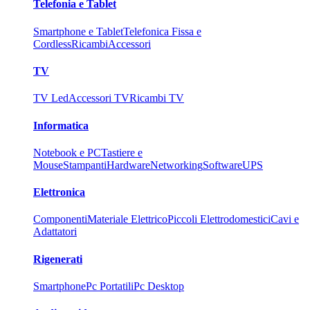
Telefonia e Tablet
Smartphone e Tablet
Telefonica Fissa e
Cordless
Ricambi
Accessori
TV
TV Led
Accessori TV
Ricambi TV
Informatica
Notebook e PC
Tastiere e
Mouse
Stampanti
Hardware
Networking
Software
UPS
Elettronica
Componenti
Materiale Elettrico
Piccoli Elettrodomestici
Cavi e
Adattatori
Rigenerati
Smartphone
Pc Portatili
Pc Desktop