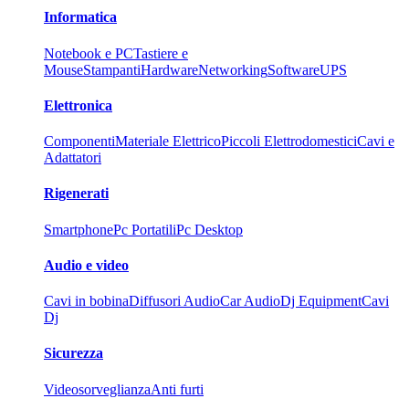
Informatica
Notebook e PC
Tastiere e
Mouse
Stampanti
Hardware
Networking
Software
UPS
Elettronica
Componenti
Materiale Elettrico
Piccoli Elettrodomestici
Cavi e
Adattatori
Rigenerati
Smartphone
Pc Portatili
Pc Desktop
Audio e video
Cavi in bobina
Diffusori Audio
Car Audio
Dj Equipment
Cavi
Dj
Sicurezza
Videosorveglianza
Anti furti