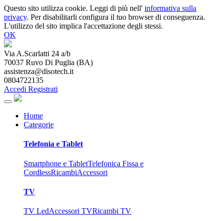
Questo sito utilizza cookie. Leggi di più nell'
informativa sulla
privacy
. Per disabilitarli configura il tuo browser di conseguenza.
L'utilizzo del sito implica l'accettazione degli stessi.
OK
Via A.Scarlatti 24 a/b
70037
Ruvo Di Puglia
(
BA
)
assistenza@disotech.it
0804722135
Accedi
Registrati
Home
Categorie
Telefonia e Tablet
Smartphone e Tablet
Telefonica Fissa e
Cordless
Ricambi
Accessori
TV
TV Led
Accessori TV
Ricambi TV