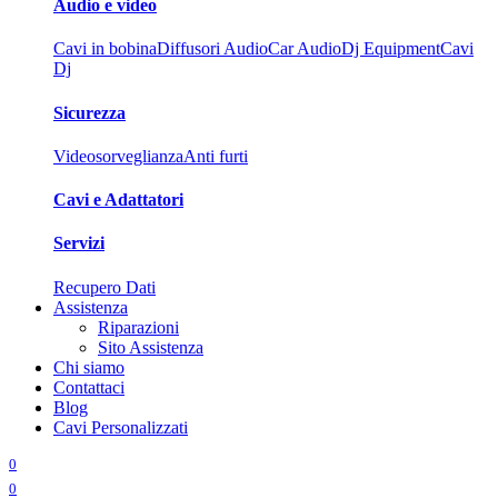
Audio e video
Cavi in bobina
Diffusori Audio
Car Audio
Dj Equipment
Cavi
Dj
Sicurezza
Videosorveglianza
Anti furti
Cavi e Adattatori
Servizi
Recupero Dati
Assistenza
Riparazioni
Sito Assistenza
Chi siamo
Contattaci
Blog
Cavi Personalizzati
0
0