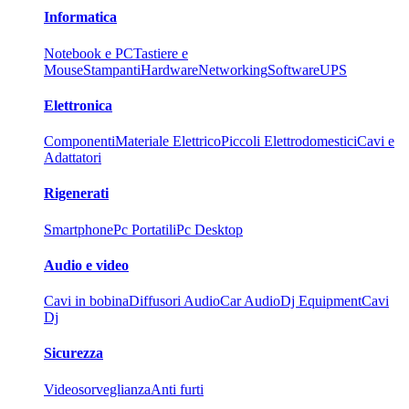
Informatica
Notebook e PC
Tastiere e
Mouse
Stampanti
Hardware
Networking
Software
UPS
Elettronica
Componenti
Materiale Elettrico
Piccoli Elettrodomestici
Cavi e
Adattatori
Rigenerati
Smartphone
Pc Portatili
Pc Desktop
Audio e video
Cavi in bobina
Diffusori Audio
Car Audio
Dj Equipment
Cavi
Dj
Sicurezza
Videosorveglianza
Anti furti