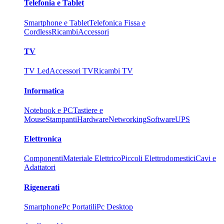
Telefonia e Tablet
Smartphone e Tablet
Telefonica Fissa e
Cordless
Ricambi
Accessori
TV
TV Led
Accessori TV
Ricambi TV
Informatica
Notebook e PC
Tastiere e
Mouse
Stampanti
Hardware
Networking
Software
UPS
Elettronica
Componenti
Materiale Elettrico
Piccoli Elettrodomestici
Cavi e
Adattatori
Rigenerati
Smartphone
Pc Portatili
Pc Desktop