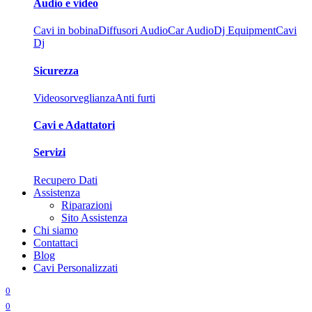
Audio e video
Cavi in bobina
Diffusori Audio
Car Audio
Dj Equipment
Cavi
Dj
Sicurezza
Videosorveglianza
Anti furti
Cavi e Adattatori
Servizi
Recupero Dati
Assistenza
Riparazioni
Sito Assistenza
Chi siamo
Contattaci
Blog
Cavi Personalizzati
0
0