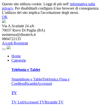
Questo sito utilizza cookie. Leggi di più nell'
informativa sulla
privacy
. Per disabilitarli configura il tuo browser di conseguenza.
L'utilizzo del sito implica l'accettazione degli stessi.
OK
Via A.Scarlatti 24 a/b
70037
Ruvo Di Puglia
(
BA
)
assistenza@disotech.it
0804722135
Accedi
Registrati
Home
Categorie
Telefonia e Tablet
Smartphone e Tablet
Telefonica Fissa e
Cordless
Ricambi
Accessori
TV
TV Led
Accessori TV
Ricambi TV