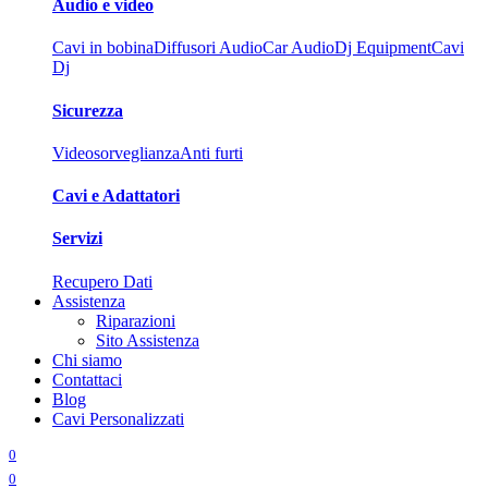
Audio e video
Cavi in bobina
Diffusori Audio
Car Audio
Dj Equipment
Cavi
Dj
Sicurezza
Videosorveglianza
Anti furti
Cavi e Adattatori
Servizi
Recupero Dati
Assistenza
Riparazioni
Sito Assistenza
Chi siamo
Contattaci
Blog
Cavi Personalizzati
0
0