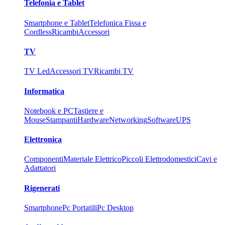
Telefonia e Tablet
Smartphone e Tablet
Telefonica Fissa e
Cordless
Ricambi
Accessori
TV
TV Led
Accessori TV
Ricambi TV
Informatica
Notebook e PC
Tastiere e
Mouse
Stampanti
Hardware
Networking
Software
UPS
Elettronica
Componenti
Materiale Elettrico
Piccoli Elettrodomestici
Cavi e
Adattatori
Rigenerati
Smartphone
Pc Portatili
Pc Desktop