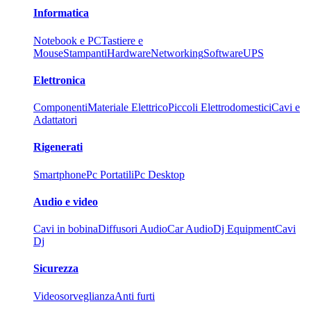
Informatica
Notebook e PC
Tastiere e
Mouse
Stampanti
Hardware
Networking
Software
UPS
Elettronica
Componenti
Materiale Elettrico
Piccoli Elettrodomestici
Cavi e
Adattatori
Rigenerati
Smartphone
Pc Portatili
Pc Desktop
Audio e video
Cavi in bobina
Diffusori Audio
Car Audio
Dj Equipment
Cavi
Dj
Sicurezza
Videosorveglianza
Anti furti