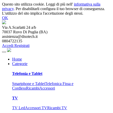
Questo sito utilizza cookie. Leggi di più nell'
informativa sulla
privacy
. Per disabilitarli configura il tuo browser di conseguenza.
L'utilizzo del sito implica l'accettazione degli stessi.
OK
Via A.Scarlatti 24 a/b
70037
Ruvo Di Puglia
(
BA
)
assistenza@disotech.it
0804722135
Accedi
Registrati
Home
Categorie
Telefonia e Tablet
Smartphone e Tablet
Telefonica Fissa e
Cordless
Ricambi
Accessori
TV
TV Led
Accessori TV
Ricambi TV