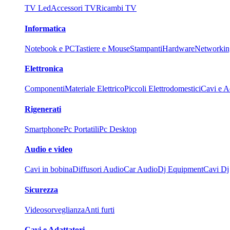
TV Led
Accessori TV
Ricambi TV
Informatica
Notebook e PC
Tastiere e Mouse
Stampanti
Hardware
Networkin
Elettronica
Componenti
Materiale Elettrico
Piccoli Elettrodomestici
Cavi e Ad
Rigenerati
Smartphone
Pc Portatili
Pc Desktop
Audio e video
Cavi in bobina
Diffusori Audio
Car Audio
Dj Equipment
Cavi Dj
Sicurezza
Videosorveglianza
Anti furti
Cavi e Adattatori