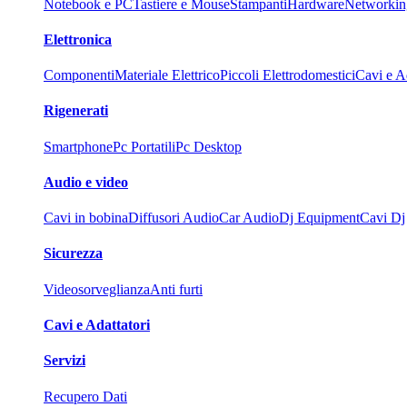
Notebook e PC
Tastiere e Mouse
Stampanti
Hardware
Networkin
Elettronica
Componenti
Materiale Elettrico
Piccoli Elettrodomestici
Cavi e Ad
Rigenerati
Smartphone
Pc Portatili
Pc Desktop
Audio e video
Cavi in bobina
Diffusori Audio
Car Audio
Dj Equipment
Cavi Dj
Sicurezza
Videosorveglianza
Anti furti
Cavi e Adattatori
Servizi
Recupero Dati