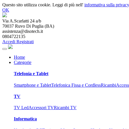
Questo sito utilizza cookie. Leggi di più nell'
informativa sulla privacy
OK
Via A.Scarlatti 24 a/b
70037
Ruvo Di Puglia
(
BA
)
assistenza@disotech.it
0804722135
Accedi
Registrati
Home
Categorie
Telefonia e Tablet
Smartphone e Tablet
Telefonica Fissa e Cordless
Ricambi
Access
TV
TV Led
Accessori TV
Ricambi TV
Informatica