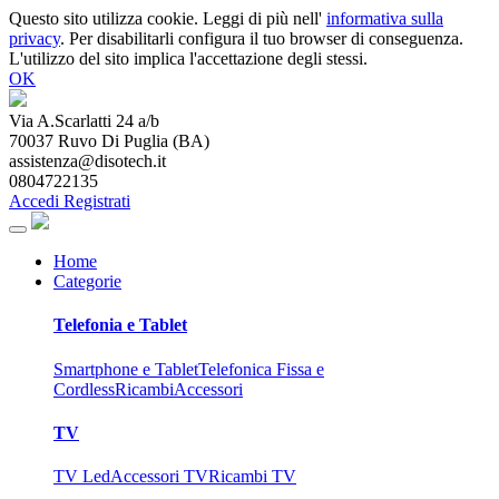
Questo sito utilizza cookie. Leggi di più nell'
informativa sulla
privacy
. Per disabilitarli configura il tuo browser di conseguenza.
L'utilizzo del sito implica l'accettazione degli stessi.
OK
Via A.Scarlatti 24 a/b
70037
Ruvo Di Puglia
(
BA
)
assistenza@disotech.it
0804722135
Accedi
Registrati
Home
Categorie
Telefonia e Tablet
Smartphone e Tablet
Telefonica Fissa e
Cordless
Ricambi
Accessori
TV
TV Led
Accessori TV
Ricambi TV