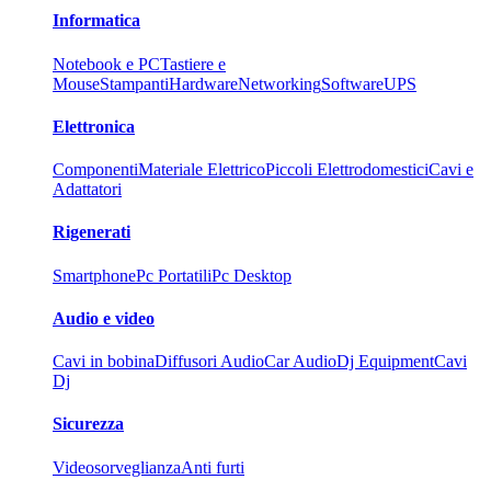
Informatica
Notebook e PC
Tastiere e
Mouse
Stampanti
Hardware
Networking
Software
UPS
Elettronica
Componenti
Materiale Elettrico
Piccoli Elettrodomestici
Cavi e
Adattatori
Rigenerati
Smartphone
Pc Portatili
Pc Desktop
Audio e video
Cavi in bobina
Diffusori Audio
Car Audio
Dj Equipment
Cavi
Dj
Sicurezza
Videosorveglianza
Anti furti