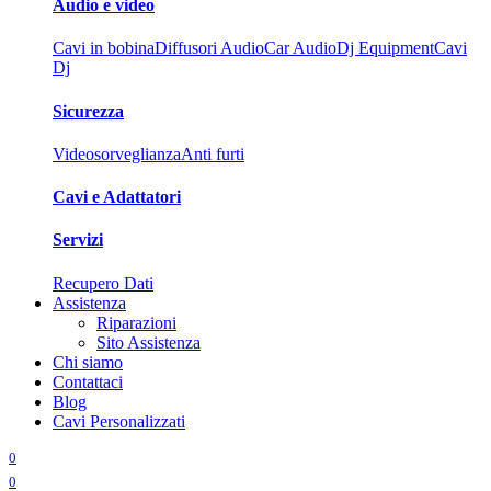
Audio e video
Cavi in bobina
Diffusori Audio
Car Audio
Dj Equipment
Cavi
Dj
Sicurezza
Videosorveglianza
Anti furti
Cavi e Adattatori
Servizi
Recupero Dati
Assistenza
Riparazioni
Sito Assistenza
Chi siamo
Contattaci
Blog
Cavi Personalizzati
0
0