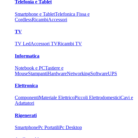
Telefonia e Tablet
Smartphone e Tablet
Telefonica Fissa e
Cordless
Ricambi
Accessori
TV
TV Led
Accessori TV
Ricambi TV
Informatica
Notebook e PC
Tastiere e
Mouse
Stampanti
Hardware
Networking
Software
UPS
Elettronica
Componenti
Materiale Elettrico
Piccoli Elettrodomestici
Cavi e
Adattatori
Rigenerati
Smartphone
Pc Portatili
Pc Desktop