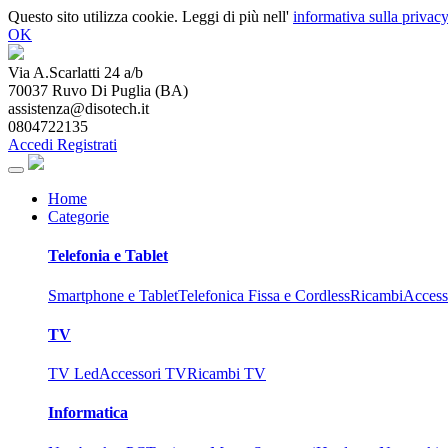
Questo sito utilizza cookie. Leggi di più nell'
informativa sulla privacy
OK
Via A.Scarlatti 24 a/b
70037
Ruvo Di Puglia
(
BA
)
assistenza@disotech.it
0804722135
Accedi
Registrati
Home
Categorie
Telefonia e Tablet
Smartphone e Tablet
Telefonica Fissa e Cordless
Ricambi
Access
TV
TV Led
Accessori TV
Ricambi TV
Informatica