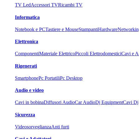
TV Led
Accessori TV
Ricambi TV
Informatica
Notebook e PC
Tastiere e Mouse
Stampanti
Hardware
Networkin
Elettronica
Componenti
Materiale Elettrico
Piccoli Elettrodomestici
Cavi e Ad
Rigenerati
Smartphone
Pc Portatili
Pc Desktop
Audio e video
Cavi in bobina
Diffusori Audio
Car Audio
Dj Equipment
Cavi Dj
Sicurezza
Videosorveglianza
Anti furti
Cavi e Adattatori