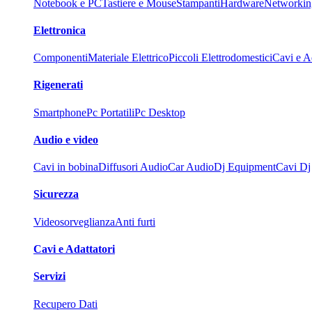
Notebook e PC
Tastiere e Mouse
Stampanti
Hardware
Networkin
Elettronica
Componenti
Materiale Elettrico
Piccoli Elettrodomestici
Cavi e Ad
Rigenerati
Smartphone
Pc Portatili
Pc Desktop
Audio e video
Cavi in bobina
Diffusori Audio
Car Audio
Dj Equipment
Cavi Dj
Sicurezza
Videosorveglianza
Anti furti
Cavi e Adattatori
Servizi
Recupero Dati