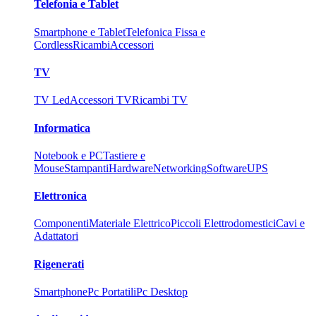
Telefonia e Tablet
Smartphone e Tablet
Telefonica Fissa e
Cordless
Ricambi
Accessori
TV
TV Led
Accessori TV
Ricambi TV
Informatica
Notebook e PC
Tastiere e
Mouse
Stampanti
Hardware
Networking
Software
UPS
Elettronica
Componenti
Materiale Elettrico
Piccoli Elettrodomestici
Cavi e
Adattatori
Rigenerati
Smartphone
Pc Portatili
Pc Desktop