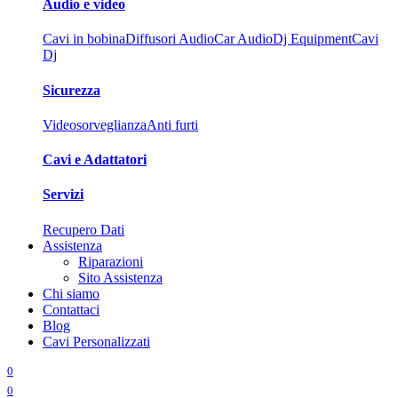
Audio e video
Cavi in bobina
Diffusori Audio
Car Audio
Dj Equipment
Cavi
Dj
Sicurezza
Videosorveglianza
Anti furti
Cavi e Adattatori
Servizi
Recupero Dati
Assistenza
Riparazioni
Sito Assistenza
Chi siamo
Contattaci
Blog
Cavi Personalizzati
0
0