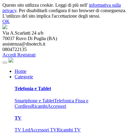
Questo sito utilizza cookie. Leggi di più nell'
informativa sulla
privacy
. Per disabilitarli configura il tuo browser di conseguenza.
L'utilizzo del sito implica l'accettazione degli stessi.
OK
Via A.Scarlatti 24 a/b
70037
Ruvo Di Puglia
(
BA
)
assistenza@disotech.it
0804722135
Accedi
Registrati
Home
Categorie
Telefonia e Tablet
Smartphone e Tablet
Telefonica Fissa e
Cordless
Ricambi
Accessori
TV
TV Led
Accessori TV
Ricambi TV