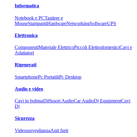
Informatica
Notebook e PC
Tastiere e
Mouse
Stampanti
Hardware
Networking
Software
UPS
Elettronica
Componenti
Materiale Elettrico
Piccoli Elettrodomestici
Cavi e
Adattatori
Rigenerati
Smartphone
Pc Portatili
Pc Desktop
Audio e video
Cavi in bobina
Diffusori Audio
Car Audio
Dj Equipment
Cavi
Dj
Sicurezza
Videosorveglianza
Anti furti