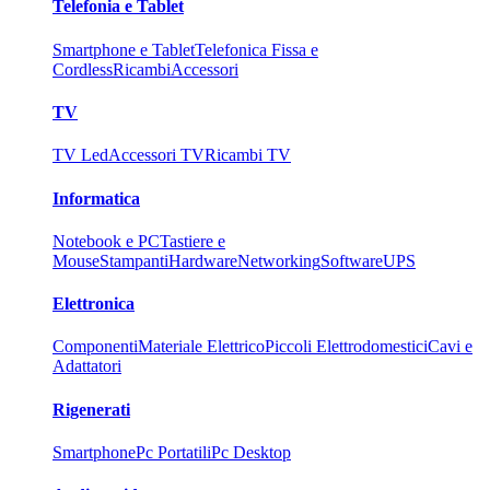
Telefonia e Tablet
Smartphone e Tablet
Telefonica Fissa e
Cordless
Ricambi
Accessori
TV
TV Led
Accessori TV
Ricambi TV
Informatica
Notebook e PC
Tastiere e
Mouse
Stampanti
Hardware
Networking
Software
UPS
Elettronica
Componenti
Materiale Elettrico
Piccoli Elettrodomestici
Cavi e
Adattatori
Rigenerati
Smartphone
Pc Portatili
Pc Desktop