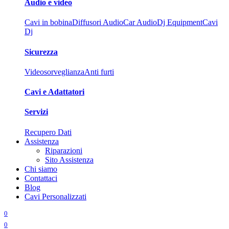
Audio e video
Cavi in bobina
Diffusori Audio
Car Audio
Dj Equipment
Cavi
Dj
Sicurezza
Videosorveglianza
Anti furti
Cavi e Adattatori
Servizi
Recupero Dati
Assistenza
Riparazioni
Sito Assistenza
Chi siamo
Contattaci
Blog
Cavi Personalizzati
0
0