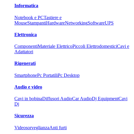
Informatica
Notebook e PC
Tastiere e
Mouse
Stampanti
Hardware
Networking
Software
UPS
Elettronica
Componenti
Materiale Elettrico
Piccoli Elettrodomestici
Cavi e
Adattatori
Rigenerati
Smartphone
Pc Portatili
Pc Desktop
Audio e video
Cavi in bobina
Diffusori Audio
Car Audio
Dj Equipment
Cavi
Dj
Sicurezza
Videosorveglianza
Anti furti