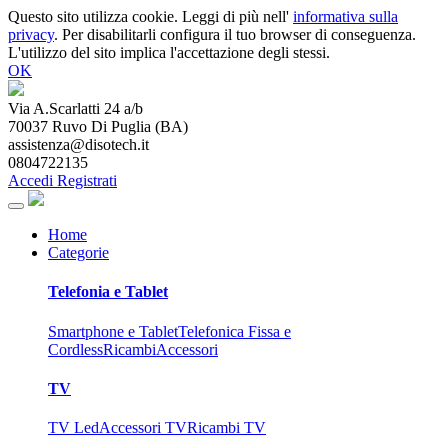
Questo sito utilizza cookie. Leggi di più nell'
informativa sulla
privacy
. Per disabilitarli configura il tuo browser di conseguenza.
L'utilizzo del sito implica l'accettazione degli stessi.
OK
Via A.Scarlatti 24 a/b
70037
Ruvo Di Puglia
(
BA
)
assistenza@disotech.it
0804722135
Accedi
Registrati
Home
Categorie
Telefonia e Tablet
Smartphone e Tablet
Telefonica Fissa e
Cordless
Ricambi
Accessori
TV
TV Led
Accessori TV
Ricambi TV