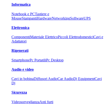
Informatica
Notebook e PC
Tastiere e
Mouse
Stampanti
Hardware
Networking
Software
UPS
Elettronica
Componenti
Materiale Elettrico
Piccoli Elettrodomestici
Cavi e
Adattatori
Rigenerati
Smartphone
Pc Portatili
Pc Desktop
Audio e video
Cavi in bobina
Diffusori Audio
Car Audio
Dj Equipment
Cavi
Dj
Sicurezza
Videosorveglianza
Anti furti