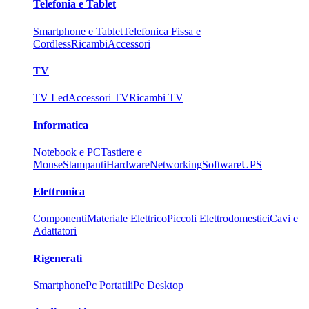
Telefonia e Tablet
Smartphone e Tablet
Telefonica Fissa e
Cordless
Ricambi
Accessori
TV
TV Led
Accessori TV
Ricambi TV
Informatica
Notebook e PC
Tastiere e
Mouse
Stampanti
Hardware
Networking
Software
UPS
Elettronica
Componenti
Materiale Elettrico
Piccoli Elettrodomestici
Cavi e
Adattatori
Rigenerati
Smartphone
Pc Portatili
Pc Desktop