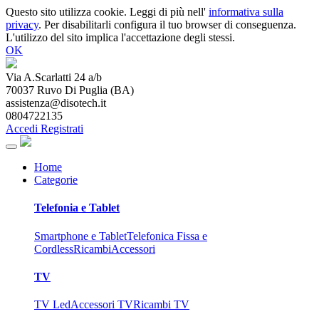
Questo sito utilizza cookie. Leggi di più nell'
informativa sulla
privacy
. Per disabilitarli configura il tuo browser di conseguenza.
L'utilizzo del sito implica l'accettazione degli stessi.
OK
Via A.Scarlatti 24 a/b
70037
Ruvo Di Puglia
(
BA
)
assistenza@disotech.it
0804722135
Accedi
Registrati
Home
Categorie
Telefonia e Tablet
Smartphone e Tablet
Telefonica Fissa e
Cordless
Ricambi
Accessori
TV
TV Led
Accessori TV
Ricambi TV