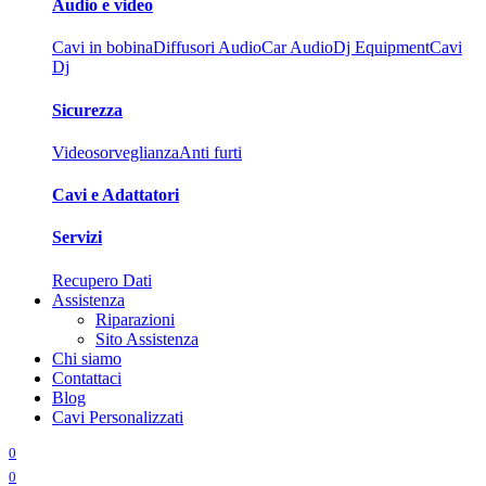
Audio e video
Cavi in bobina
Diffusori Audio
Car Audio
Dj Equipment
Cavi
Dj
Sicurezza
Videosorveglianza
Anti furti
Cavi e Adattatori
Servizi
Recupero Dati
Assistenza
Riparazioni
Sito Assistenza
Chi siamo
Contattaci
Blog
Cavi Personalizzati
0
0