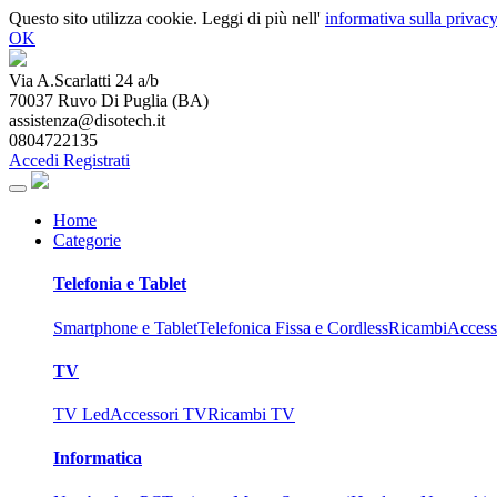
Questo sito utilizza cookie. Leggi di più nell'
informativa sulla privacy
OK
Via A.Scarlatti 24 a/b
70037
Ruvo Di Puglia
(
BA
)
assistenza@disotech.it
0804722135
Accedi
Registrati
Home
Categorie
Telefonia e Tablet
Smartphone e Tablet
Telefonica Fissa e Cordless
Ricambi
Access
TV
TV Led
Accessori TV
Ricambi TV
Informatica