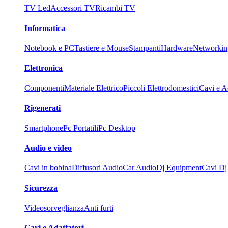
TV Led
Accessori TV
Ricambi TV
Informatica
Notebook e PC
Tastiere e Mouse
Stampanti
Hardware
Networkin
Elettronica
Componenti
Materiale Elettrico
Piccoli Elettrodomestici
Cavi e Ad
Rigenerati
Smartphone
Pc Portatili
Pc Desktop
Audio e video
Cavi in bobina
Diffusori Audio
Car Audio
Dj Equipment
Cavi Dj
Sicurezza
Videosorveglianza
Anti furti
Cavi e Adattatori