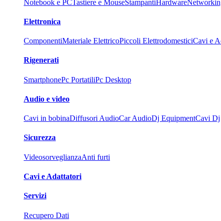
Notebook e PC
Tastiere e Mouse
Stampanti
Hardware
Networkin
Elettronica
Componenti
Materiale Elettrico
Piccoli Elettrodomestici
Cavi e Ad
Rigenerati
Smartphone
Pc Portatili
Pc Desktop
Audio e video
Cavi in bobina
Diffusori Audio
Car Audio
Dj Equipment
Cavi Dj
Sicurezza
Videosorveglianza
Anti furti
Cavi e Adattatori
Servizi
Recupero Dati