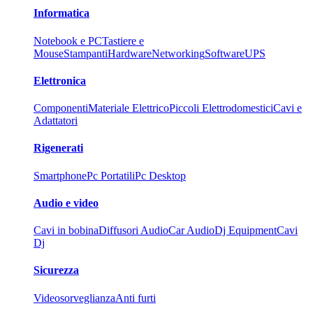
Informatica
Notebook e PC
Tastiere e
Mouse
Stampanti
Hardware
Networking
Software
UPS
Elettronica
Componenti
Materiale Elettrico
Piccoli Elettrodomestici
Cavi e
Adattatori
Rigenerati
Smartphone
Pc Portatili
Pc Desktop
Audio e video
Cavi in bobina
Diffusori Audio
Car Audio
Dj Equipment
Cavi
Dj
Sicurezza
Videosorveglianza
Anti furti