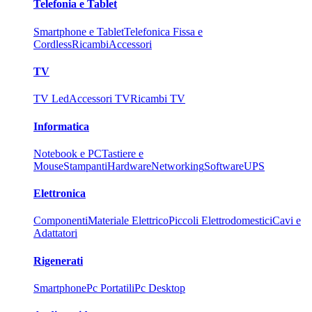
Telefonia e Tablet
Smartphone e Tablet
Telefonica Fissa e
Cordless
Ricambi
Accessori
TV
TV Led
Accessori TV
Ricambi TV
Informatica
Notebook e PC
Tastiere e
Mouse
Stampanti
Hardware
Networking
Software
UPS
Elettronica
Componenti
Materiale Elettrico
Piccoli Elettrodomestici
Cavi e
Adattatori
Rigenerati
Smartphone
Pc Portatili
Pc Desktop