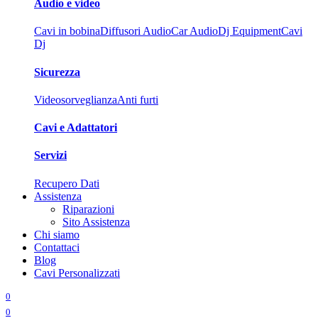
Audio e video
Cavi in bobina
Diffusori Audio
Car Audio
Dj Equipment
Cavi
Dj
Sicurezza
Videosorveglianza
Anti furti
Cavi e Adattatori
Servizi
Recupero Dati
Assistenza
Riparazioni
Sito Assistenza
Chi siamo
Contattaci
Blog
Cavi Personalizzati
0
0