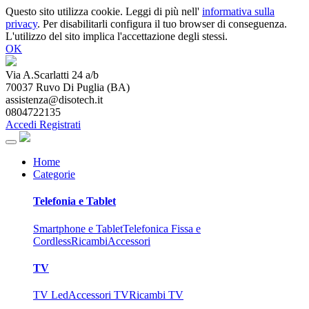
Questo sito utilizza cookie. Leggi di più nell'
informativa sulla
privacy
. Per disabilitarli configura il tuo browser di conseguenza.
L'utilizzo del sito implica l'accettazione degli stessi.
OK
Via A.Scarlatti 24 a/b
70037
Ruvo Di Puglia
(
BA
)
assistenza@disotech.it
0804722135
Accedi
Registrati
Home
Categorie
Telefonia e Tablet
Smartphone e Tablet
Telefonica Fissa e
Cordless
Ricambi
Accessori
TV
TV Led
Accessori TV
Ricambi TV