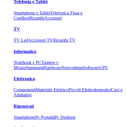
Telefonia e Tablet
Smartphone e Tablet
Telefonica Fissa e
Cordless
Ricambi
Accessori
TV
TV Led
Accessori TV
Ricambi TV
Informatica
Notebook e PC
Tastiere e
Mouse
Stampanti
Hardware
Networking
Software
UPS
Elettronica
Componenti
Materiale Elettrico
Piccoli Elettrodomestici
Cavi e
Adattatori
Rigenerati
Smartphone
Pc Portatili
Pc Desktop