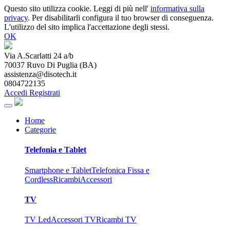
Questo sito utilizza cookie. Leggi di più nell'
informativa sulla
privacy
. Per disabilitarli configura il tuo browser di conseguenza.
L'utilizzo del sito implica l'accettazione degli stessi.
OK
Via A.Scarlatti 24 a/b
70037
Ruvo Di Puglia
(
BA
)
assistenza@disotech.it
0804722135
Accedi
Registrati
Home
Categorie
Telefonia e Tablet
Smartphone e Tablet
Telefonica Fissa e
Cordless
Ricambi
Accessori
TV
TV Led
Accessori TV
Ricambi TV