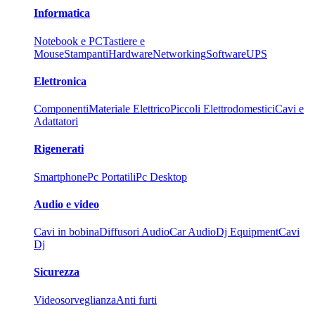
Informatica
Notebook e PC
Tastiere e
Mouse
Stampanti
Hardware
Networking
Software
UPS
Elettronica
Componenti
Materiale Elettrico
Piccoli Elettrodomestici
Cavi e
Adattatori
Rigenerati
Smartphone
Pc Portatili
Pc Desktop
Audio e video
Cavi in bobina
Diffusori Audio
Car Audio
Dj Equipment
Cavi
Dj
Sicurezza
Videosorveglianza
Anti furti