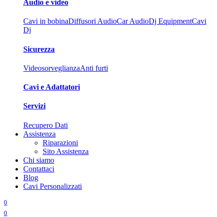
Audio e video
Cavi in bobina
Diffusori Audio
Car Audio
Dj Equipment
Cavi
Dj
Sicurezza
Videosorveglianza
Anti furti
Cavi e Adattatori
Servizi
Recupero Dati
Assistenza
Riparazioni
Sito Assistenza
Chi siamo
Contattaci
Blog
Cavi Personalizzati
0
0