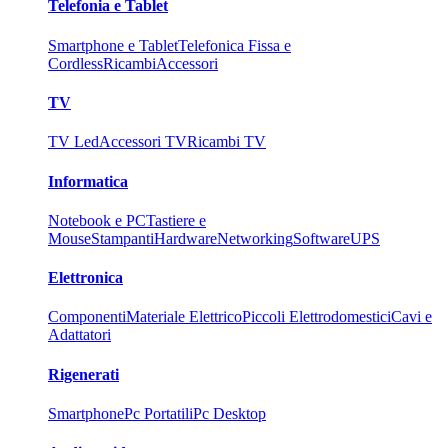
Telefonia e Tablet
Smartphone e Tablet
Telefonica Fissa e
Cordless
Ricambi
Accessori
TV
TV Led
Accessori TV
Ricambi TV
Informatica
Notebook e PC
Tastiere e
Mouse
Stampanti
Hardware
Networking
Software
UPS
Elettronica
Componenti
Materiale Elettrico
Piccoli Elettrodomestici
Cavi e
Adattatori
Rigenerati
Smartphone
Pc Portatili
Pc Desktop