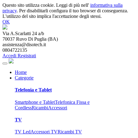
Questo sito utilizza cookie. Leggi di più nell'
informativa sulla
privacy
. Per disabilitarli configura il tuo browser di conseguenza.
L'utilizzo del sito implica l'accettazione degli stessi.
OK
Via A.Scarlatti 24 a/b
70037
Ruvo Di Puglia
(
BA
)
assistenza@disotech.it
0804722135
Accedi
Registrati
Home
Categorie
Telefonia e Tablet
Smartphone e Tablet
Telefonica Fissa e
Cordless
Ricambi
Accessori
TV
TV Led
Accessori TV
Ricambi TV