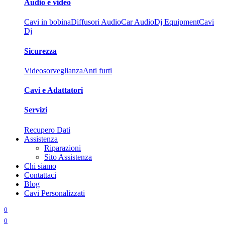
Audio e video
Cavi in bobina
Diffusori Audio
Car Audio
Dj Equipment
Cavi
Dj
Sicurezza
Videosorveglianza
Anti furti
Cavi e Adattatori
Servizi
Recupero Dati
Assistenza
Riparazioni
Sito Assistenza
Chi siamo
Contattaci
Blog
Cavi Personalizzati
0
0