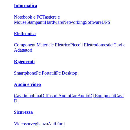
Informatica
Notebook e PC
Tastiere e
Mouse
Stampanti
Hardware
Networking
Software
UPS
Elettronica
Componenti
Materiale Elettrico
Piccoli Elettrodomestici
Cavi e
Adattatori
Rigenerati
Smartphone
Pc Portatili
Pc Desktop
Audio e video
Cavi in bobina
Diffusori Audio
Car Audio
Dj Equipment
Cavi
Dj
Sicurezza
Videosorveglianza
Anti furti