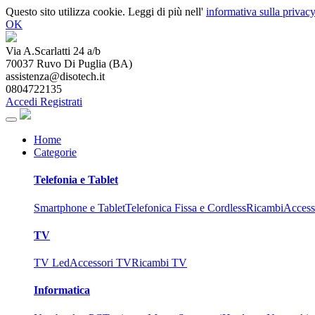
Questo sito utilizza cookie. Leggi di più nell'
informativa sulla privacy
OK
Via A.Scarlatti 24 a/b
70037
Ruvo Di Puglia
(
BA
)
assistenza@disotech.it
0804722135
Accedi
Registrati
Home
Categorie
Telefonia e Tablet
Smartphone e Tablet
Telefonica Fissa e Cordless
Ricambi
Access
TV
TV Led
Accessori TV
Ricambi TV
Informatica