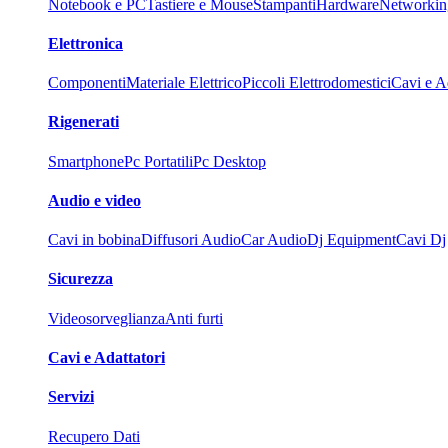
Notebook e PC
Tastiere e Mouse
Stampanti
Hardware
Networkin
Elettronica
Componenti
Materiale Elettrico
Piccoli Elettrodomestici
Cavi e Ad
Rigenerati
Smartphone
Pc Portatili
Pc Desktop
Audio e video
Cavi in bobina
Diffusori Audio
Car Audio
Dj Equipment
Cavi Dj
Sicurezza
Videosorveglianza
Anti furti
Cavi e Adattatori
Servizi
Recupero Dati