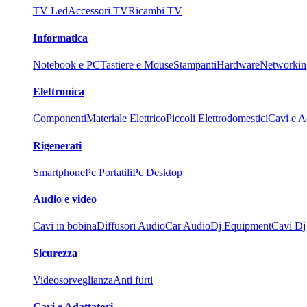
TV Led
Accessori TV
Ricambi TV
Informatica
Notebook e PC
Tastiere e Mouse
Stampanti
Hardware
Networkin
Elettronica
Componenti
Materiale Elettrico
Piccoli Elettrodomestici
Cavi e Ad
Rigenerati
Smartphone
Pc Portatili
Pc Desktop
Audio e video
Cavi in bobina
Diffusori Audio
Car Audio
Dj Equipment
Cavi Dj
Sicurezza
Videosorveglianza
Anti furti
Cavi e Adattatori