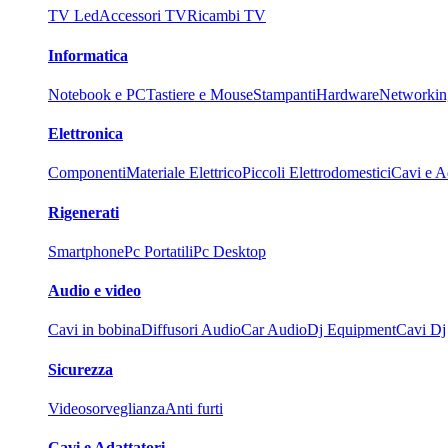
TV Led
Accessori TV
Ricambi TV
Informatica
Notebook e PC
Tastiere e Mouse
Stampanti
Hardware
Networkin
Elettronica
Componenti
Materiale Elettrico
Piccoli Elettrodomestici
Cavi e Ad
Rigenerati
Smartphone
Pc Portatili
Pc Desktop
Audio e video
Cavi in bobina
Diffusori Audio
Car Audio
Dj Equipment
Cavi Dj
Sicurezza
Videosorveglianza
Anti furti
Cavi e Adattatori