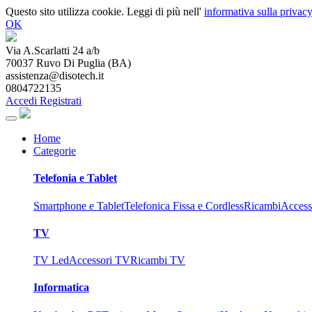
Questo sito utilizza cookie. Leggi di più nell'
informativa sulla privacy
OK
Via A.Scarlatti 24 a/b
70037
Ruvo Di Puglia
(
BA
)
assistenza@disotech.it
0804722135
Accedi
Registrati
Home
Categorie
Telefonia e Tablet
Smartphone e Tablet
Telefonica Fissa e Cordless
Ricambi
Access
TV
TV Led
Accessori TV
Ricambi TV
Informatica