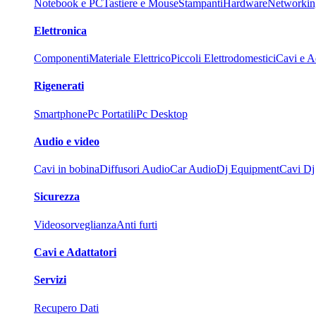
Notebook e PC
Tastiere e Mouse
Stampanti
Hardware
Networkin
Elettronica
Componenti
Materiale Elettrico
Piccoli Elettrodomestici
Cavi e Ad
Rigenerati
Smartphone
Pc Portatili
Pc Desktop
Audio e video
Cavi in bobina
Diffusori Audio
Car Audio
Dj Equipment
Cavi Dj
Sicurezza
Videosorveglianza
Anti furti
Cavi e Adattatori
Servizi
Recupero Dati